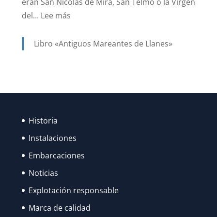
eran San Nicolás de Mira, San Telmo o la Virgen
:
del...
Lee más
SANTA
ANA.
Libro «Antiguos Mareantes de Llanes»
PATRONA
Y
PROTECTORA
DE
NUESTRA
Historia
MARINERÍA.
Instalaciones
Embarcaciones
Noticias
Explotación responsable
Marca de calidad