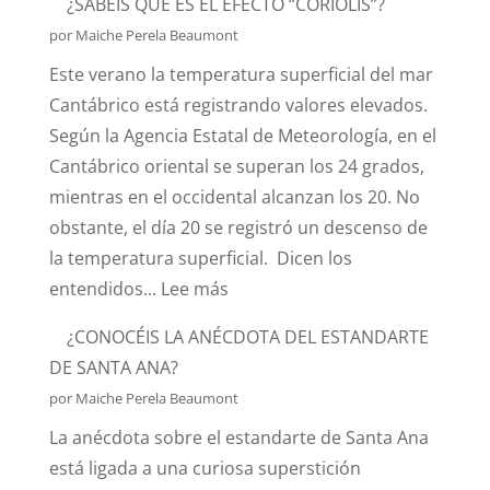
¿SABÉIS QUÉ ES EL EFECTO “CORIOLIS”?
DE
por Maiche Perela Beaumont
HURTOS
Este verano la temperatura superficial del mar
Y
Cantábrico está registrando valores elevados.
PILLERÍAS
Según la Agencia Estatal de Meteorología, en el
PORTUARIAS
Cantábrico oriental se superan los 24 grados,
mientras en el occidental alcanzan los 20. No
obstante, el día 20 se registró un descenso de
la temperatura superficial. Dicen los
:
entendidos...
Lee más
¿SABÉIS
¿CONOCÉIS LA ANÉCDOTA DEL ESTANDARTE
QUÉ
DE SANTA ANA?
ES
por Maiche Perela Beaumont
EL
La anécdota sobre el estandarte de Santa Ana
EFECTO
está ligada a una curiosa superstición
“CORIOLIS”?