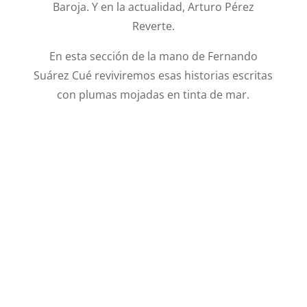
Baroja. Y en la actualidad, Arturo Pérez
Reverte.
En esta sección de la mano de Fernando
Suárez Cué reviviremos esas historias escritas
con plumas mojadas en tinta de mar.
Pescadores de Llanes
Pedro Menéndez de Avilés, el corsario al
que dos reyes encargaron limpiar los
mares de bucaneros y fundador de la
primera ciudad en EE UU Por VICENTE G.