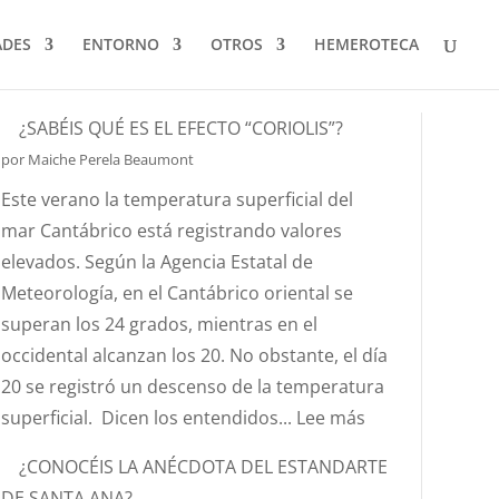
ADES
ENTORNO
OTROS
HEMEROTECA
¿SABÉIS QUÉ ES EL EFECTO “CORIOLIS”?
por Maiche Perela Beaumont
Este verano la temperatura superficial del
mar Cantábrico está registrando valores
elevados. Según la Agencia Estatal de
Meteorología, en el Cantábrico oriental se
superan los 24 grados, mientras en el
occidental alcanzan los 20. No obstante, el día
20 se registró un descenso de la temperatura
:
superficial. Dicen los entendidos...
Lee más
¿SABÉIS
¿CONOCÉIS LA ANÉCDOTA DEL ESTANDARTE
QUÉ
DE SANTA ANA?