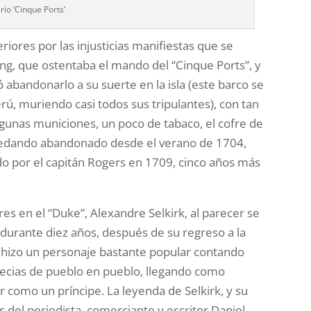
io ‘Cinque Ports’
iores por las injusticias manifiestas que se
ing, que ostentaba el mando del “Cinque Ports”, y
 abandonarlo a su suerte en la isla (este barco se
rú, muriendo casi todos sus tripulantes), con tan
y algunas municiones, un poco de tabaco, el cofre de
quedando abandonado desde el verano de 1704,
o por el capitán Rogers en 1709, cinco años más
es en el “Duke”, Alexandre Selkirk, al parecer se
 durante diez años, después de su regreso a la
 se hizo un personaje bastante popular contando
pecias de pueblo en pueblo, llegando como
ir como un príncipe. La leyenda de Selkirk, y su
s del periodista, comerciante y escritor Daniel