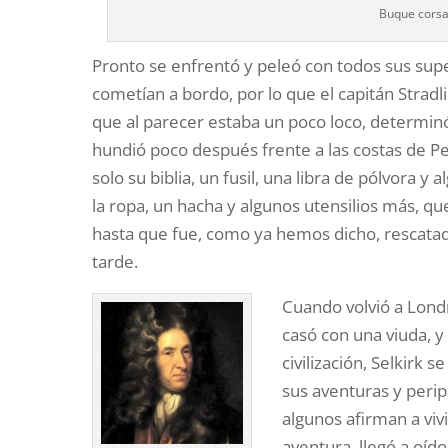
Buque corsar
Pronto se enfrentó y peleó con todos sus super
cometían a bordo, por lo que el capitán Stradl
que al parecer estaba un poco loco, determinó
hundió poco después frente a las costas de Pe
solo su biblia, un fusil, una libra de pólvora 
la ropa, un hacha y algunos utensilios más, 
hasta que fue, como ya hemos dicho, rescatad
tarde.
Cuando volvió a Londr
casó con una viuda, y
civilización, Selkirk
sus aventuras y peri
algunos afirman a viv
aventura, llegó a oído