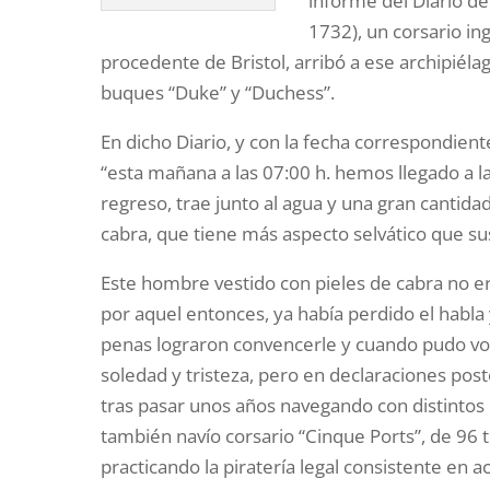
informe del Diario d
1732), un corsario in
procedente de Bristol, arribó a ese archipié
buques “Duke” y “Duchess”.
En dicho Diario, y con la fecha correspondient
“esta mañana a las 07:00 h. hemos llegado a la
regreso, trae junto al agua y una gran cantida
cabra, que tiene más aspecto selvático que sus
Este hombre vestido con pieles de cabra no e
por aquel entonces, ya había perdido el habla y
penas lograron convencerle y cuando pudo volv
soledad y tristeza, pero en declaraciones post
tras pasar unos años navegando con distintos
también navío corsario “Cinque Ports”, de 96
practicando la piratería legal consistente en 