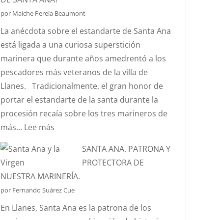
ES
por Maiche Perela Beaumont
EL
La anécdota sobre el estandarte de Santa Ana
EFECTO
está ligada a una curiosa superstición
“CORIOLIS”?
marinera que durante años amedrentó a los
pescadores más veteranos de la villa de
Llanes. Tradicionalmente, el gran honor de
portar el estandarte de la santa durante la
procesión recaía sobre los tres marineros de
:
más...
Lee más
¿CONOCÉIS
SANTA ANA. PATRONA Y
LA
PROTECTORA DE
ANÉCDOTA
NUESTRA MARINERÍA.
DEL
por Fernando Suárez Cue
ESTANDARTE
En Llanes, Santa Ana es la patrona de los
DE