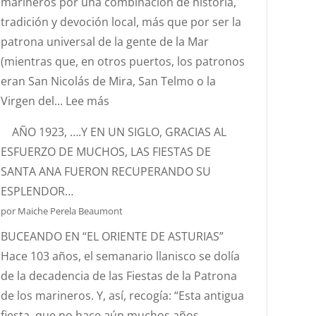
marineros por una combinación de historia,
SANTA
tradición y devoción local, más que por ser la
ANA?
patrona universal de la gente de la Mar
(mientras que, en otros puertos, los patronos
eran San Nicolás de Mira, San Telmo o la
:
Virgen del...
Lee más
SANTA
AÑO 1923, ….Y EN UN SIGLO, GRACIAS AL
ANA.
ESFUERZO DE MUCHOS, LAS FIESTAS DE
PATRONA
SANTA ANA FUERON RECUPERANDO SU
Y
ESPLENDOR…
PROTECTORA
por Maiche Perela Beaumont
DE
BUCEANDO EN “EL ORIENTE DE ASTURIAS”
NUESTRA
Hace 103 años, el semanario llanisco se dolía
MARINERÍA.
de la decadencia de las Fiestas de la Patrona
de los marineros. Y, así, recogía: “Esta antigua
fiesta, que no hace aún muchos años