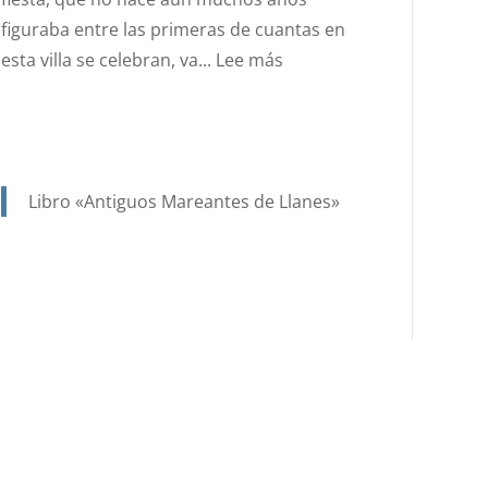
figuraba entre las primeras de cuantas en
:
esta villa se celebran, va...
Lee más
AÑO
1923,
….Y
EN
Libro «Antiguos Mareantes de Llanes»
UN
SIGLO,
GRACIAS
AL
ESFUERZO
DE
MUCHOS,
LAS
FIESTAS
DE