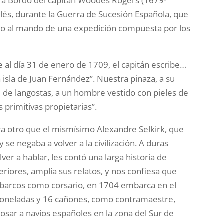
e a Bordo del capitán Woodes Rogers (1679-
glés, durante la Guerra de Sucesión Española, que
lago al mando de una expedición compuesta por los
e al día 31 de enero de 1709, el capitán escribe…
 isla de Juan Fernández”. Nuestra pinaza, a su
d de langostas, a un hombre vestido con pieles de
 primitivas propietarias”.
ra otro que el mismísimo Alexandre Selkirk, que
 se negaba a volver a la civilización. A duras
er a hablar, les contó una larga historia de
eriores, amplía sus relatos, y nos confiesa que
 barcos como corsario, en 1704 embarca en el
 toneladas y 16 cañones, como contramaestre,
acosar a navíos españoles en la zona del Sur de