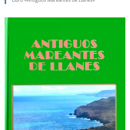
….Y
EN
UN
SIGLO,
GRACIAS
AL
ESFUERZO
DE
MUCHOS,
LAS
FIESTAS
DE
SANTA
ANA
FUERON
RECUPERANDO