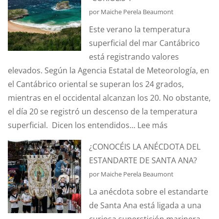
por Maiche Perela Beaumont
Este verano la temperatura
superficial del mar Cantábrico
está registrando valores
elevados. Según la Agencia Estatal de Meteorología, en
el Cantábrico oriental se superan los 24 grados,
mientras en el occidental alcanzan los 20. No obstante,
el día 20 se registró un descenso de la temperatura
:
superficial. Dicen los entendidos...
Lee más
¿SABÉIS
¿CONOCÉIS LA ANÉCDOTA DEL
QUÉ
ESTANDARTE DE SANTA ANA?
ES
por Maiche Perela Beaumont
EL
La anécdota sobre el estandarte
EFECTO
de Santa Ana está ligada a una
“CORIOLIS”?
curiosa superstición marinera