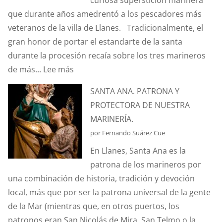
que durante años amedrentó a los pescadores más
veteranos de la villa de Llanes. Tradicionalmente, el
gran honor de portar el estandarte de la santa
durante la procesión recaía sobre los tres marineros
:
de más...
Lee más
¿CONOCÉIS
SANTA ANA. PATRONA Y
LA
PROTECTORA DE NUESTRA
ANÉCDOTA
MARINERÍA.
DEL
por Fernando Suárez Cue
ESTANDARTE
En Llanes, Santa Ana es la
DE
patrona de los marineros por
SANTA
una combinación de historia, tradición y devoción
ANA?
local, más que por ser la patrona universal de la gente
de la Mar (mientras que, en otros puertos, los
patronos eran San Nicolás de Mira, San Telmo o la