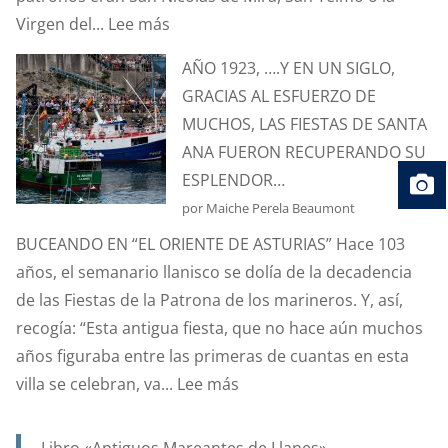
:
Virgen del...
Lee más
SANTA
AÑO 1923, ….Y EN UN SIGLO,
ANA.
GRACIAS AL ESFUERZO DE
PATRONA
MUCHOS, LAS FIESTAS DE SANTA
Y
ANA FUERON RECUPERANDO SU
PROTECTORA
ESPLENDOR…
DE
por Maiche Perela Beaumont
NUESTRA
BUCEANDO EN “EL ORIENTE DE ASTURIAS” Hace 103
MARINERÍA.
años, el semanario llanisco se dolía de la decadencia
de las Fiestas de la Patrona de los marineros. Y, así,
recogía: “Esta antigua fiesta, que no hace aún muchos
años figuraba entre las primeras de cuantas en esta
:
villa se celebran, va...
Lee más
AÑO
1923,
Libro «Antiguos Mareantes de Llanes»