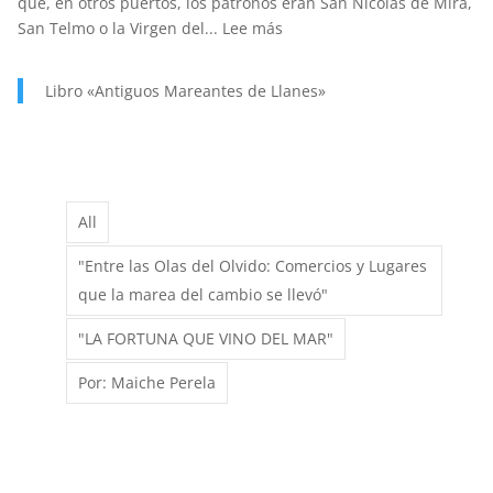
que, en otros puertos, los patronos eran San Nicolás de Mira,
:
San Telmo o la Virgen del...
Lee más
SANTA
ANA.
Libro «Antiguos Mareantes de Llanes»
PATRONA
Y
PROTECTORA
DE
NUESTRA
All
MARINERÍA.
"Entre las Olas del Olvido: Comercios y Lugares
que la marea del cambio se llevó"
"LA FORTUNA QUE VINO DEL MAR"
Por: Maiche Perela