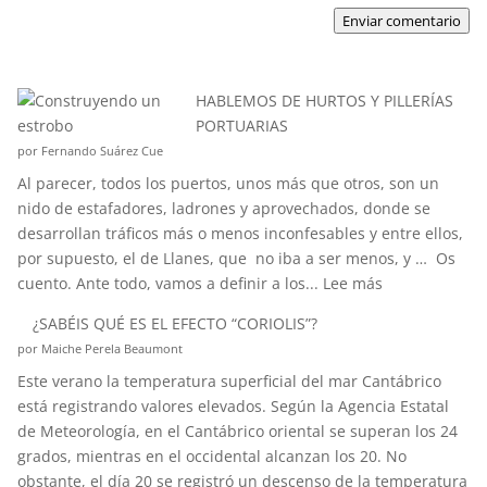
Enviar comentario
HABLEMOS DE HURTOS Y PILLERÍAS
PORTUARIAS
por Fernando Suárez Cue
Al parecer, todos los puertos, unos más que otros, son un
nido de estafadores, ladrones y aprovechados, donde se
desarrollan tráficos más o menos inconfesables y entre ellos,
por supuesto, el de Llanes, que no iba a ser menos, y … Os
:
cuento. Ante todo, vamos a definir a los...
Lee más
HABLEMOS
¿SABÉIS QUÉ ES EL EFECTO “CORIOLIS”?
DE
por Maiche Perela Beaumont
HURTOS
Este verano la temperatura superficial del mar Cantábrico
Y
está registrando valores elevados. Según la Agencia Estatal
PILLERÍAS
de Meteorología, en el Cantábrico oriental se superan los 24
PORTUARIAS
grados, mientras en el occidental alcanzan los 20. No
obstante, el día 20 se registró un descenso de la temperatura