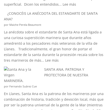
:
superficial. Dicen los entendidos...
Lee más
¿SABÉIS
¿CONOCÉIS LA ANÉCDOTA DEL ESTANDARTE DE SANTA
QUÉ
ANA?
ES
por Maiche Perela Beaumont
EL
La anécdota sobre el estandarte de Santa Ana está ligada a
EFECTO
una curiosa superstición marinera que durante años
“CORIOLIS”?
amedrentó a los pescadores más veteranos de la villa de
Llanes. Tradicionalmente, el gran honor de portar el
estandarte de la santa durante la procesión recaía sobre los
:
tres marineros de más...
Lee más
¿CONOCÉIS
SANTA ANA. PATRONA Y
LA
PROTECTORA DE NUESTRA
ANÉCDOTA
MARINERÍA.
DEL
por Fernando Suárez Cue
ESTANDARTE
En Llanes, Santa Ana es la patrona de los marineros por una
DE
combinación de historia, tradición y devoción local, más que
SANTA
por ser la patrona universal de la gente de la Mar (mientras
ANA?