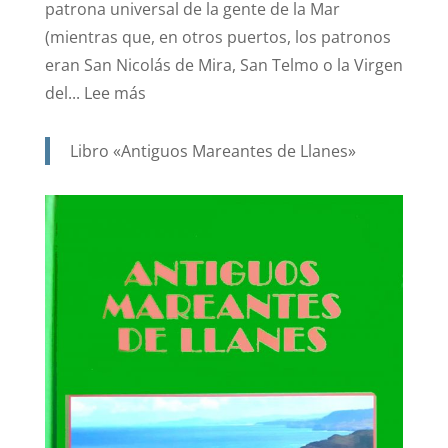
patrona universal de la gente de la Mar
(mientras que, en otros puertos, los patronos
eran San Nicolás de Mira, San Telmo o la Virgen
:
del...
Lee más
SANTA
ANA.
Libro «Antiguos Mareantes de Llanes»
PATRONA
Y
PROTECTORA
DE
NUESTRA
MARINERÍA.