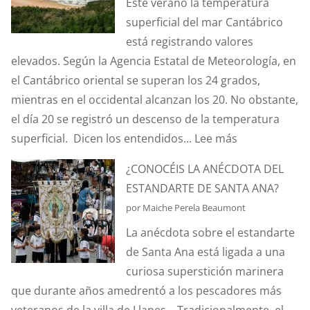
Este verano la temperatura
PILLERÍAS
superficial del mar Cantábrico
PORTUARIAS
está registrando valores
elevados. Según la Agencia Estatal de Meteorología, en
el Cantábrico oriental se superan los 24 grados,
mientras en el occidental alcanzan los 20. No obstante,
el día 20 se registró un descenso de la temperatura
:
superficial. Dicen los entendidos...
Lee más
¿SABÉIS
¿CONOCÉIS LA ANÉCDOTA DEL
QUÉ
ESTANDARTE DE SANTA ANA?
ES
por Maiche Perela Beaumont
EL
La anécdota sobre el estandarte
EFECTO
de Santa Ana está ligada a una
“CORIOLIS”?
curiosa superstición marinera
que durante años amedrentó a los pescadores más
veteranos de la villa de Llanes. Tradicionalmente, el