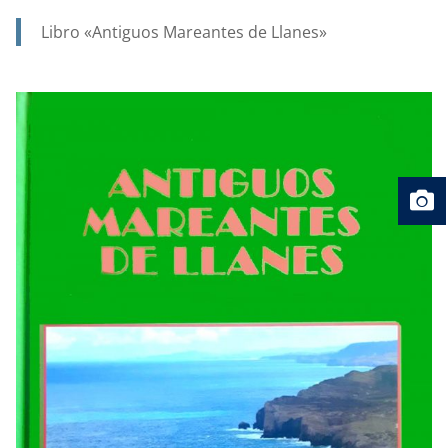
ANA.
Libro «Antiguos Mareantes de Llanes»
PATRONA
Y
PROTECTORA
DE
NUESTRA
MARINERÍA.