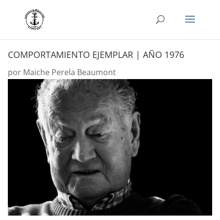
COMPORTAMIENTO EJEMPLAR | AÑO 1976
por
Maiche Perela Beaumont