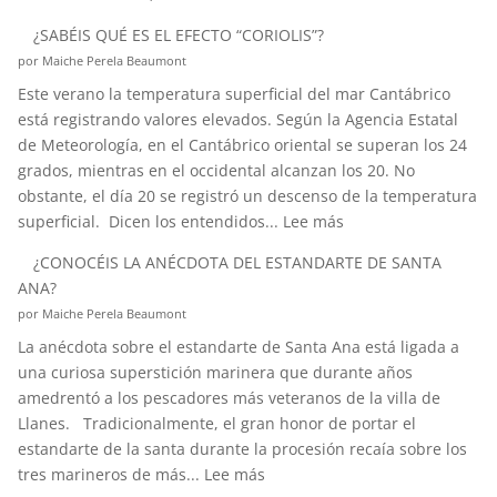
HABLEMOS
¿SABÉIS QUÉ ES EL EFECTO “CORIOLIS”?
DE
por Maiche Perela Beaumont
HURTOS
Este verano la temperatura superficial del mar Cantábrico
Y
está registrando valores elevados. Según la Agencia Estatal
PILLERÍAS
de Meteorología, en el Cantábrico oriental se superan los 24
PORTUARIAS
grados, mientras en el occidental alcanzan los 20. No
obstante, el día 20 se registró un descenso de la temperatura
:
superficial. Dicen los entendidos...
Lee más
¿SABÉIS
¿CONOCÉIS LA ANÉCDOTA DEL ESTANDARTE DE SANTA
QUÉ
ANA?
ES
por Maiche Perela Beaumont
EL
La anécdota sobre el estandarte de Santa Ana está ligada a
EFECTO
una curiosa superstición marinera que durante años
“CORIOLIS”?
amedrentó a los pescadores más veteranos de la villa de
Llanes. Tradicionalmente, el gran honor de portar el
estandarte de la santa durante la procesión recaía sobre los
:
tres marineros de más...
Lee más