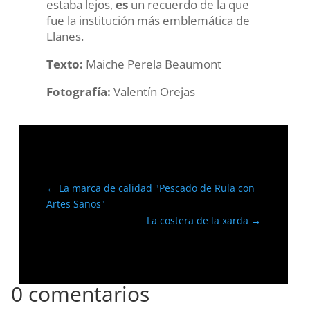
estaba lejos,
es
un recuerdo de la que
fue la institución más emblemática de
Llanes.
Texto:
Maiche Perela Beaumont
Fotografía:
Valentín Orejas
←
La marca de calidad "Pescado de Rula con
Artes Sanos"
La costera de la xarda
→
0 comentarios