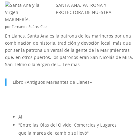
¿CONOCÉIS
SANTA ANA. PATRONA Y
LA
PROTECTORA DE NUESTRA
ANÉCDOTA
MARINERÍA.
DEL
por Fernando Suárez Cue
ESTANDARTE
En Llanes, Santa Ana es la patrona de los marineros por una
DE
combinación de historia, tradición y devoción local, más que
SANTA
por ser la patrona universal de la gente de la Mar (mientras
ANA?
que, en otros puertos, los patronos eran San Nicolás de Mira,
:
San Telmo o la Virgen del...
Lee más
SANTA
ANA.
Libro «Antiguos Mareantes de Llanes»
PATRONA
Y
PROTECTORA
DE
NUESTRA
All
MARINERÍA.
"Entre las Olas del Olvido: Comercios y Lugares
que la marea del cambio se llevó"