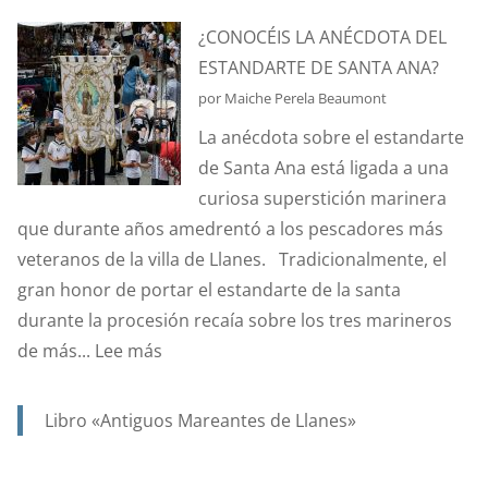
¿SABÉIS
¿CONOCÉIS LA ANÉCDOTA DEL
QUÉ
ESTANDARTE DE SANTA ANA?
ES
por Maiche Perela Beaumont
EL
La anécdota sobre el estandarte
EFECTO
de Santa Ana está ligada a una
“CORIOLIS”?
curiosa superstición marinera
que durante años amedrentó a los pescadores más
veteranos de la villa de Llanes. Tradicionalmente, el
gran honor de portar el estandarte de la santa
durante la procesión recaía sobre los tres marineros
:
de más...
Lee más
¿CONOCÉIS
LA
Libro «Antiguos Mareantes de Llanes»
ANÉCDOTA
DEL