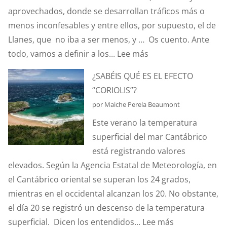
aprovechados, donde se desarrollan tráficos más o
menos inconfesables y entre ellos, por supuesto, el de
Llanes, que no iba a ser menos, y … Os cuento. Ante
:
todo, vamos a definir a los...
Lee más
HABLEMOS
¿SABÉIS QUÉ ES EL EFECTO
DE
“CORIOLIS”?
HURTOS
por Maiche Perela Beaumont
Y
Este verano la temperatura
PILLERÍAS
superficial del mar Cantábrico
PORTUARIAS
está registrando valores
elevados. Según la Agencia Estatal de Meteorología, en
el Cantábrico oriental se superan los 24 grados,
mientras en el occidental alcanzan los 20. No obstante,
el día 20 se registró un descenso de la temperatura
:
superficial. Dicen los entendidos...
Lee más