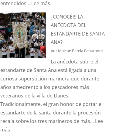
:
entendidos...
Lee más
¿SABÉIS
¿CONOCÉIS LA
QUÉ
ANÉCDOTA DEL
ES
ESTANDARTE DE SANTA
EL
ANA?
EFECTO
por Maiche Perela Beaumont
“CORIOLIS”?
La anécdota sobre el
estandarte de Santa Ana está ligada a una
curiosa superstición marinera que durante
años amedrentó a los pescadores más
veteranos de la villa de Llanes.
Tradicionalmente, el gran honor de portar el
estandarte de la santa durante la procesión
recaía sobre los tres marineros de más...
Lee
:
más