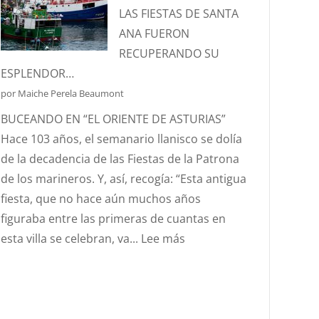
Y
LAS FIESTAS DE SANTA
PROTECTORA
ANA FUERON
DE
RECUPERANDO SU
NUESTRA
ESPLENDOR…
MARINERÍA.
por Maiche Perela Beaumont
BUCEANDO EN “EL ORIENTE DE ASTURIAS”
Hace 103 años, el semanario llanisco se dolía
de la decadencia de las Fiestas de la Patrona
de los marineros. Y, así, recogía: “Esta antigua
fiesta, que no hace aún muchos años
figuraba entre las primeras de cuantas en
:
esta villa se celebran, va...
Lee más
AÑO
1923,
….Y
EN