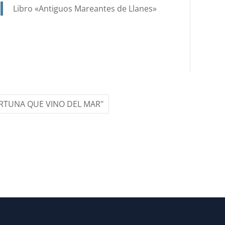
Libro «Antiguos Mareantes de Llanes»
UN
SIGLO,
GRACIAS
AL
ESFUERZO
DE
MUCHOS,
ORTUNA QUE VINO DEL MAR"
LAS
FIESTAS
DE
SANTA
ANA
FUERON
RECUPERANDO
SU
ESPLENDOR…