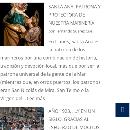
¿CONOCÉIS
SANTA ANA. PATRONA Y
LA
PROTECTORA DE
ANÉCDOTA
NUESTRA MARINERÍA.
DEL
por Fernando Suárez Cue
ESTANDARTE
En Llanes, Santa Ana es
DE
la patrona de los
SANTA
marineros por una combinación de historia,
ANA?
tradición y devoción local, más que por ser la
patrona universal de la gente de la Mar
(mientras que, en otros puertos, los patronos
eran San Nicolás de Mira, San Telmo o la
:
Virgen del...
Lee más
SANTA
AÑO 1923, ….Y EN UN
ANA.
SIGLO, GRACIAS AL
PATRONA
ESFUERZO DE MUCHOS,