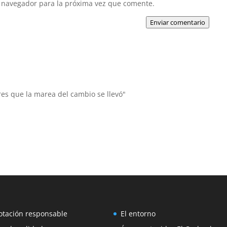
 navegador para la próxima vez que comente.
Enviar comentario
res que la marea del cambio se llevó"
otación responsable
El entorno