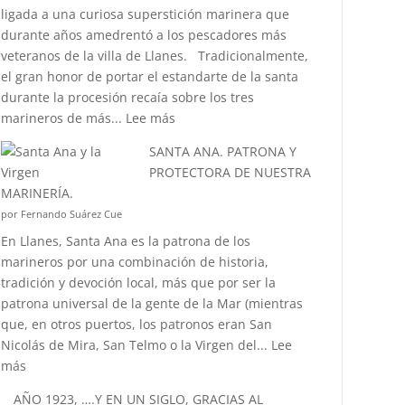
ligada a una curiosa superstición marinera que
“CORIOLIS”?
durante años amedrentó a los pescadores más
veteranos de la villa de Llanes. Tradicionalmente,
el gran honor de portar el estandarte de la santa
durante la procesión recaía sobre los tres
:
marineros de más...
Lee más
¿CONOCÉIS
SANTA ANA. PATRONA Y
LA
PROTECTORA DE NUESTRA
ANÉCDOTA
MARINERÍA.
DEL
por Fernando Suárez Cue
ESTANDARTE
En Llanes, Santa Ana es la patrona de los
DE
marineros por una combinación de historia,
SANTA
tradición y devoción local, más que por ser la
ANA?
patrona universal de la gente de la Mar (mientras
que, en otros puertos, los patronos eran San
Nicolás de Mira, San Telmo o la Virgen del...
Lee
:
más
SANTA
AÑO 1923, ….Y EN UN SIGLO, GRACIAS AL