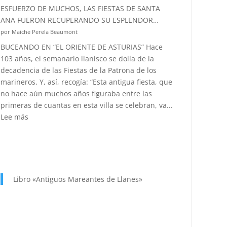
ANA.
ESFUERZO DE MUCHOS, LAS FIESTAS DE SANTA
PATRONA
ANA FUERON RECUPERANDO SU ESPLENDOR…
Y
por Maiche Perela Beaumont
PROTECTORA
BUCEANDO EN “EL ORIENTE DE ASTURIAS” Hace
DE
103 años, el semanario llanisco se dolía de la
NUESTRA
decadencia de las Fiestas de la Patrona de los
MARINERÍA.
marineros. Y, así, recogía: “Esta antigua fiesta, que
no hace aún muchos años figuraba entre las
primeras de cuantas en esta villa se celebran, va...
:
Lee más
AÑO
1923,
….Y
EN
UN
Libro «Antiguos Mareantes de Llanes»
SIGLO,
GRACIAS
AL
ESFUERZO