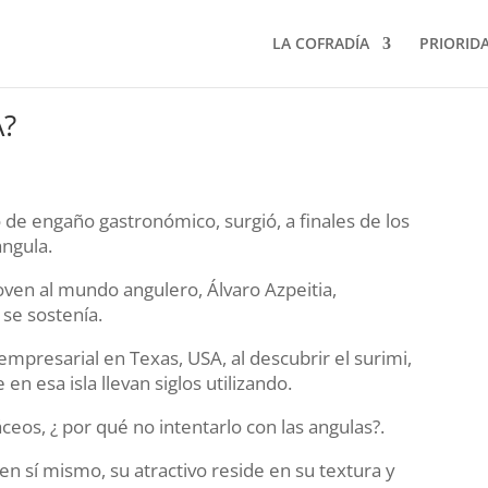
LA COFRADÍA
PRIORID
A?
 de engaño gastronómico, surgió, a finales de los
angula.
oven al mundo angulero, Álvaro Azpeitia,
 se sostenía.
empresarial en Texas, USA, al descubrir el surimi,
en esa isla llevan siglos utilizando.
áceos, ¿ por qué no intentarlo con las angulas?.
n sí mismo, su atractivo reside en su textura y