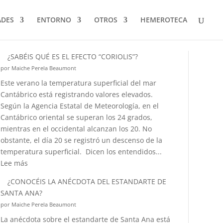
ADES
ENTORNO
OTROS
HEMEROTECA
¿SABÉIS QUÉ ES EL EFECTO “CORIOLIS”?
por Maiche Perela Beaumont
Este verano la temperatura superficial del mar
Cantábrico está registrando valores elevados.
Según la Agencia Estatal de Meteorología, en el
Cantábrico oriental se superan los 24 grados,
mientras en el occidental alcanzan los 20. No
obstante, el día 20 se registró un descenso de la
temperatura superficial. Dicen los entendidos...
:
Lee más
¿SABÉIS
¿CONOCÉIS LA ANÉCDOTA DEL ESTANDARTE DE
QUÉ
SANTA ANA?
ES
por Maiche Perela Beaumont
EL
La anécdota sobre el estandarte de Santa Ana está
EFECTO