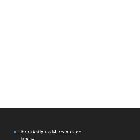
DE
MUCHOS,
LAS
FIESTAS
DE
SANTA
ANA
FUERON
RECUPERANDO
SU
ESPLENDOR…
Libro «Antiguos Mareantes de
Llanes»