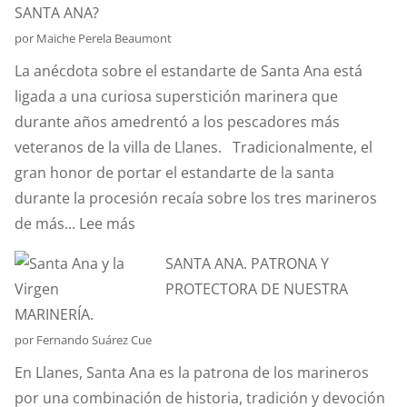
SANTA ANA?
ES
por Maiche Perela Beaumont
EL
La anécdota sobre el estandarte de Santa Ana está
EFECTO
ligada a una curiosa superstición marinera que
“CORIOLIS”?
durante años amedrentó a los pescadores más
veteranos de la villa de Llanes. Tradicionalmente, el
gran honor de portar el estandarte de la santa
durante la procesión recaía sobre los tres marineros
:
de más...
Lee más
¿CONOCÉIS
SANTA ANA. PATRONA Y
LA
PROTECTORA DE NUESTRA
ANÉCDOTA
MARINERÍA.
DEL
por Fernando Suárez Cue
ESTANDARTE
En Llanes, Santa Ana es la patrona de los marineros
DE
por una combinación de historia, tradición y devoción
SANTA