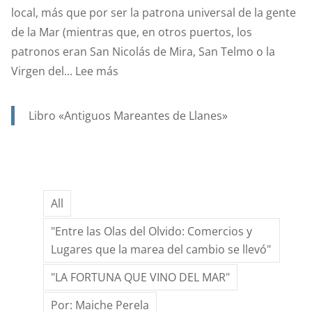
local, más que por ser la patrona universal de la gente
ANA?
de la Mar (mientras que, en otros puertos, los
patronos eran San Nicolás de Mira, San Telmo o la
:
Virgen del...
Lee más
SANTA
ANA.
Libro «Antiguos Mareantes de Llanes»
PATRONA
Y
PROTECTORA
DE
All
NUESTRA
MARINERÍA.
"Entre las Olas del Olvido: Comercios y
Lugares que la marea del cambio se llevó"
"LA FORTUNA QUE VINO DEL MAR"
Por: Maiche Perela