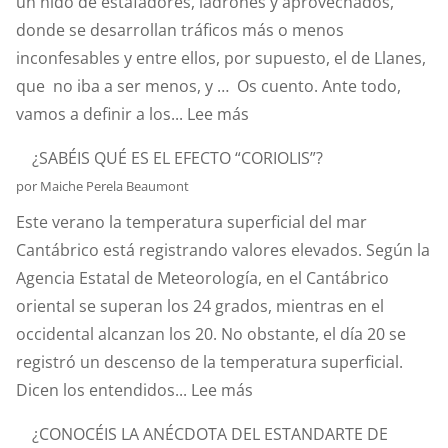
un nido de estafadores, ladrones y aprovechados,
donde se desarrollan tráficos más o menos
inconfesables y entre ellos, por supuesto, el de Llanes,
que no iba a ser menos, y … Os cuento. Ante todo,
:
vamos a definir a los...
Lee más
HABLEMOS
¿SABÉIS QUÉ ES EL EFECTO “CORIOLIS”?
DE
por Maiche Perela Beaumont
HURTOS
Este verano la temperatura superficial del mar
Y
Cantábrico está registrando valores elevados. Según la
PILLERÍAS
Agencia Estatal de Meteorología, en el Cantábrico
PORTUARIAS
oriental se superan los 24 grados, mientras en el
occidental alcanzan los 20. No obstante, el día 20 se
registró un descenso de la temperatura superficial.
:
Dicen los entendidos...
Lee más
¿SABÉIS
¿CONOCÉIS LA ANÉCDOTA DEL ESTANDARTE DE
QUÉ