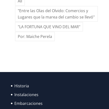
All
GRACIAS
AL
"Entre las Olas del Olvido: Comercios y
ESFUERZO
Lugares que la marea del cambio se llevó"
DE
"LA FORTUNA QUE VINO DEL MAR"
MUCHOS,
LAS
Por: Maiche Perela
FIESTAS
DE
SANTA
ANA
FUERON
RECUPERANDO
SU
Historia
ESPLENDOR…
Instalaciones
Embarcaciones