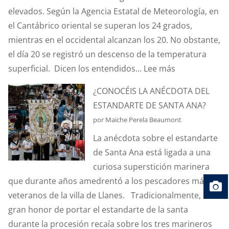
elevados. Según la Agencia Estatal de Meteorología, en
el Cantábrico oriental se superan los 24 grados,
mientras en el occidental alcanzan los 20. No obstante,
el día 20 se registró un descenso de la temperatura
:
superficial. Dicen los entendidos...
Lee más
¿SABÉIS
¿CONOCÉIS LA ANÉCDOTA DEL
QUÉ
ESTANDARTE DE SANTA ANA?
ES
por Maiche Perela Beaumont
EL
La anécdota sobre el estandarte
EFECTO
de Santa Ana está ligada a una
“CORIOLIS”?
curiosa superstición marinera
que durante años amedrentó a los pescadores más
veteranos de la villa de Llanes. Tradicionalmente, el
gran honor de portar el estandarte de la santa
durante la procesión recaía sobre los tres marineros