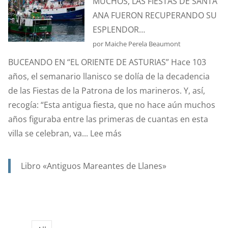
MUCHOS, LAS FIESTAS DE SANTA
Y
ANA FUERON RECUPERANDO SU
PROTECTORA
ESPLENDOR…
DE
por Maiche Perela Beaumont
NUESTRA
BUCEANDO EN “EL ORIENTE DE ASTURIAS” Hace 103
MARINERÍA.
años, el semanario llanisco se dolía de la decadencia
de las Fiestas de la Patrona de los marineros. Y, así,
recogía: “Esta antigua fiesta, que no hace aún muchos
años figuraba entre las primeras de cuantas en esta
:
villa se celebran, va...
Lee más
AÑO
1923,
Libro «Antiguos Mareantes de Llanes»
….Y
EN
UN
SIGLO,