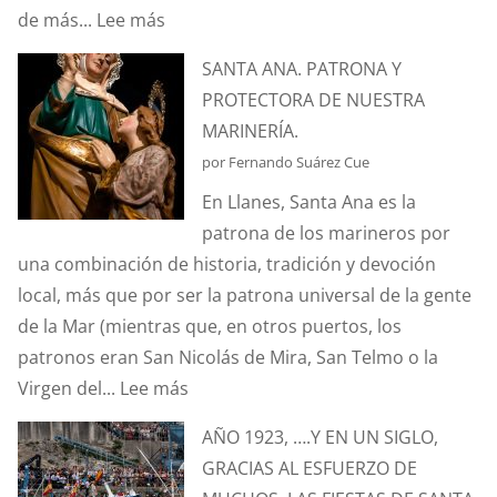
:
de más...
Lee más
¿CONOCÉIS
SANTA ANA. PATRONA Y
LA
PROTECTORA DE NUESTRA
ANÉCDOTA
MARINERÍA.
DEL
por Fernando Suárez Cue
ESTANDARTE
En Llanes, Santa Ana es la
DE
patrona de los marineros por
SANTA
una combinación de historia, tradición y devoción
ANA?
local, más que por ser la patrona universal de la gente
de la Mar (mientras que, en otros puertos, los
patronos eran San Nicolás de Mira, San Telmo o la
:
Virgen del...
Lee más
SANTA
AÑO 1923, ….Y EN UN SIGLO,
ANA.
GRACIAS AL ESFUERZO DE
PATRONA