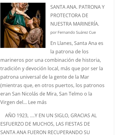
¿CONOCÉIS
SANTA ANA. PATRONA Y
LA
PROTECTORA DE
ANÉCDOTA
NUESTRA MARINERÍA.
DEL
por Fernando Suárez Cue
ESTANDARTE
En Llanes, Santa Ana es
DE
la patrona de los
SANTA
marineros por una combinación de historia,
ANA?
tradición y devoción local, más que por ser la
patrona universal de la gente de la Mar
(mientras que, en otros puertos, los patronos
eran San Nicolás de Mira, San Telmo o la
:
Virgen del...
Lee más
SANTA
AÑO 1923, ….Y EN UN SIGLO, GRACIAS AL
ANA.
ESFUERZO DE MUCHOS, LAS FIESTAS DE
PATRONA
SANTA ANA FUERON RECUPERANDO SU