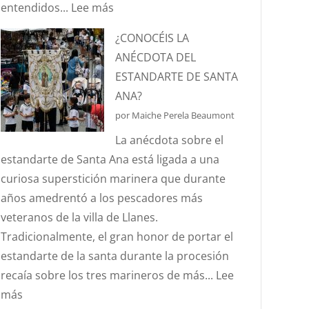
:
entendidos...
Lee más
¿SABÉIS
¿CONOCÉIS LA
QUÉ
ANÉCDOTA DEL
ES
ESTANDARTE DE SANTA
EL
ANA?
EFECTO
por Maiche Perela Beaumont
“CORIOLIS”?
La anécdota sobre el
estandarte de Santa Ana está ligada a una
curiosa superstición marinera que durante
años amedrentó a los pescadores más
veteranos de la villa de Llanes.
Tradicionalmente, el gran honor de portar el
estandarte de la santa durante la procesión
recaía sobre los tres marineros de más...
Lee
:
más