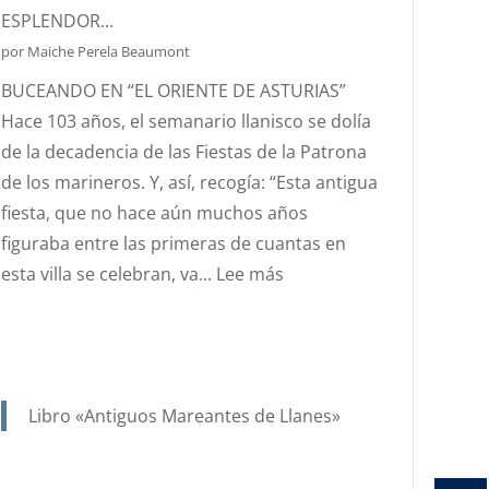
Y
ESPLENDOR…
PROTECTORA
por Maiche Perela Beaumont
DE
BUCEANDO EN “EL ORIENTE DE ASTURIAS”
NUESTRA
Hace 103 años, el semanario llanisco se dolía
MARINERÍA.
de la decadencia de las Fiestas de la Patrona
de los marineros. Y, así, recogía: “Esta antigua
fiesta, que no hace aún muchos años
figuraba entre las primeras de cuantas en
:
esta villa se celebran, va...
Lee más
AÑO
1923,
….Y
EN
Libro «Antiguos Mareantes de Llanes»
UN
SIGLO,
GRACIAS