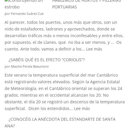
HABLEMOS DE HURTOS Y PILLERÍAS
PORTUARIAS
por Fernando Suárez Cue
Al parecer, todos los puertos, unos más que otros, son un
nido de estafadores, ladrones y aprovechados, donde se
desarrollan tráficos más o menos inconfesables y entre ellos,
por supuesto, el de Llanes, que no iba a ser menos, y … Os
:
cuento. Ante todo, vamos a definir a los...
Lee más
HABLEMOS
¿SABÉIS QUÉ ES EL EFECTO “CORIOLIS”?
DE
por Maiche Perela Beaumont
HURTOS
Este verano la temperatura superficial del mar Cantábrico
Y
está registrando valores elevados. Según la Agencia Estatal
PILLERÍAS
de Meteorología, en el Cantábrico oriental se superan los 24
PORTUARIAS
grados, mientras en el occidental alcanzan los 20. No
obstante, el día 20 se registró un descenso de la temperatura
:
superficial. Dicen los entendidos...
Lee más
¿SABÉIS
¿CONOCÉIS LA ANÉCDOTA DEL ESTANDARTE DE SANTA
QUÉ
ANA?
ES