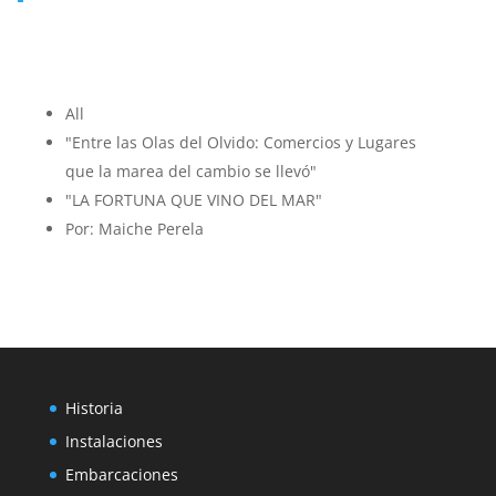
PATRONA
Y
PROTECTORA
DE
NUESTRA
All
MARINERÍA.
"Entre las Olas del Olvido: Comercios y Lugares
que la marea del cambio se llevó"
"LA FORTUNA QUE VINO DEL MAR"
Por: Maiche Perela
Historia
Instalaciones
Embarcaciones