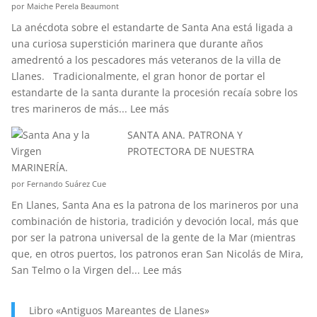
por Maiche Perela Beaumont
EL
La anécdota sobre el estandarte de Santa Ana está ligada a
EFECTO
una curiosa superstición marinera que durante años
“CORIOLIS”?
amedrentó a los pescadores más veteranos de la villa de
Llanes. Tradicionalmente, el gran honor de portar el
estandarte de la santa durante la procesión recaía sobre los
:
tres marineros de más...
Lee más
¿CONOCÉIS
SANTA ANA. PATRONA Y
LA
PROTECTORA DE NUESTRA
ANÉCDOTA
MARINERÍA.
DEL
por Fernando Suárez Cue
ESTANDARTE
En Llanes, Santa Ana es la patrona de los marineros por una
DE
combinación de historia, tradición y devoción local, más que
SANTA
por ser la patrona universal de la gente de la Mar (mientras
ANA?
que, en otros puertos, los patronos eran San Nicolás de Mira,
:
San Telmo o la Virgen del...
Lee más
SANTA
ANA.
Libro «Antiguos Mareantes de Llanes»