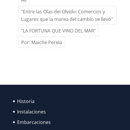
All
SANTA
ANA?
"Entre las Olas del Olvido: Comercios y
Lugares que la marea del cambio se llevó"
"LA FORTUNA QUE VINO DEL MAR"
Por: Maiche Perela
Historia
Instalaciones
Embarcaciones