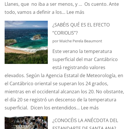
Llanes, que no iba a ser menos, y … Os cuento. Ante
:
todo, vamos a definir a los...
Lee más
HABLEMOS
¿SABÉIS QUÉ ES EL EFECTO
DE
“CORIOLIS”?
HURTOS
por Maiche Perela Beaumont
Y
Este verano la temperatura
PILLERÍAS
superficial del mar Cantábrico
PORTUARIAS
está registrando valores
elevados. Según la Agencia Estatal de Meteorología, en
el Cantábrico oriental se superan los 24 grados,
mientras en el occidental alcanzan los 20. No obstante,
el día 20 se registró un descenso de la temperatura
:
superficial. Dicen los entendidos...
Lee más
¿SABÉIS
¿CONOCÉIS LA ANÉCDOTA DEL
QUÉ
ESTANDARTE DE SANTA ANA?