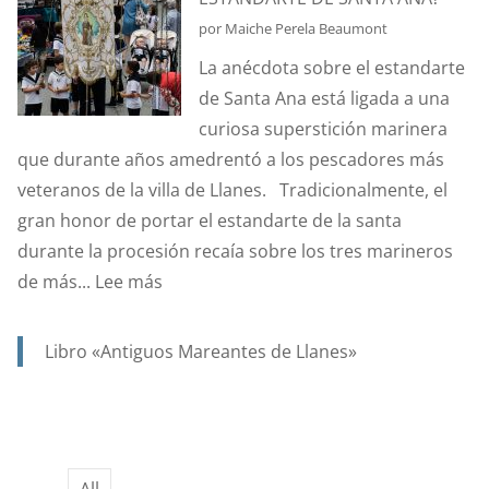
ES
por Maiche Perela Beaumont
EL
La anécdota sobre el estandarte
EFECTO
de Santa Ana está ligada a una
“CORIOLIS”?
curiosa superstición marinera
que durante años amedrentó a los pescadores más
veteranos de la villa de Llanes. Tradicionalmente, el
gran honor de portar el estandarte de la santa
durante la procesión recaía sobre los tres marineros
:
de más...
Lee más
¿CONOCÉIS
LA
Libro «Antiguos Mareantes de Llanes»
ANÉCDOTA
DEL
ESTANDARTE
DE