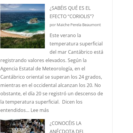
HABLEMOS
¿SABÉIS QUÉ ES EL
DE
EFECTO “CORIOLIS”?
HURTOS
por Maiche Perela Beaumont
Y
Este verano la
PILLERÍAS
temperatura superficial
PORTUARIAS
del mar Cantábrico está
registrando valores elevados. Según la
Agencia Estatal de Meteorología, en el
Cantábrico oriental se superan los 24 grados,
mientras en el occidental alcanzan los 20. No
obstante, el día 20 se registró un descenso de
la temperatura superficial. Dicen los
:
entendidos...
Lee más
¿SABÉIS
¿CONOCÉIS LA
QUÉ
ANÉCDOTA DEL