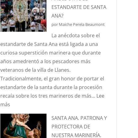
ES
ESTANDARTE DE SANTA
EL
ANA?
EFECTO
por Maiche Perela Beaumont
“CORIOLIS”?
La anécdota sobre el
estandarte de Santa Ana está ligada a una
curiosa superstición marinera que durante
años amedrentó a los pescadores más
veteranos de la villa de Llanes.
Tradicionalmente, el gran honor de portar el
estandarte de la santa durante la procesión
recaía sobre los tres marineros de más...
Lee
:
más
¿CONOCÉIS
SANTA ANA. PATRONA Y
LA
PROTECTORA DE
ANÉCDOTA
NUESTRA MARINERÍA.