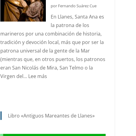
DEL
por Fernando Suárez Cue
ESTANDARTE
En Llanes, Santa Ana es
DE
la patrona de los
SANTA
marineros por una combinación de historia,
ANA?
tradición y devoción local, más que por ser la
patrona universal de la gente de la Mar
(mientras que, en otros puertos, los patronos
eran San Nicolás de Mira, San Telmo o la
:
Virgen del...
Lee más
SANTA
ANA.
PATRONA
Y
Libro «Antiguos Mareantes de Llanes»
PROTECTORA
DE
NUESTRA