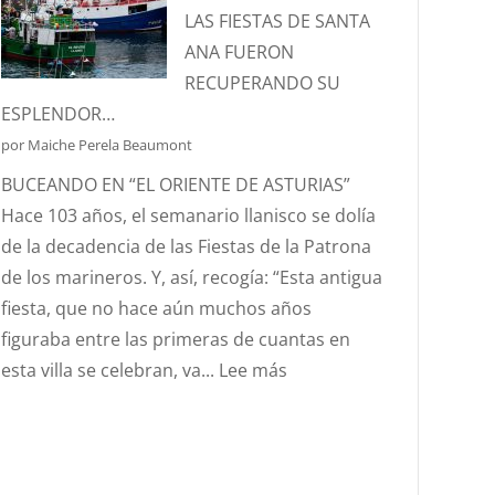
Y
LAS FIESTAS DE SANTA
PROTECTORA
ANA FUERON
DE
RECUPERANDO SU
NUESTRA
ESPLENDOR…
MARINERÍA.
por Maiche Perela Beaumont
BUCEANDO EN “EL ORIENTE DE ASTURIAS”
Hace 103 años, el semanario llanisco se dolía
de la decadencia de las Fiestas de la Patrona
de los marineros. Y, así, recogía: “Esta antigua
fiesta, que no hace aún muchos años
figuraba entre las primeras de cuantas en
:
esta villa se celebran, va...
Lee más
AÑO
1923,
….Y
EN