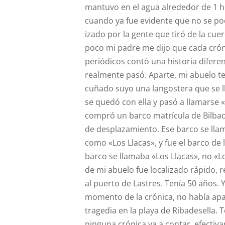
mantuvo en el agua alrededor de 1 
cuando ya fue evidente que no se pod
izado por la gente que tiró de la cu
poco mi padre me dijo que cada cróni
periódicos contó una historia difere
realmente pasó. Aparte, mi abuelo t
cuñado suyo una langostera que se 
se quedó con ella y pasó a llamarse 
compró un barco matrícula de Bilbao
de desplazamiento. Ese barco se lla
como «Los Llacas», y fue el barco de l
barco se llamaba «Los Llacas», no «Lo
de mi abuelo fue localizado rápido, 
al puerto de Lastres. Tenía 50 años. Y
momento de la crónica, no había apa
tragedia en la playa de Ribadesella. 
ninguna crónica va a contar, efectiv