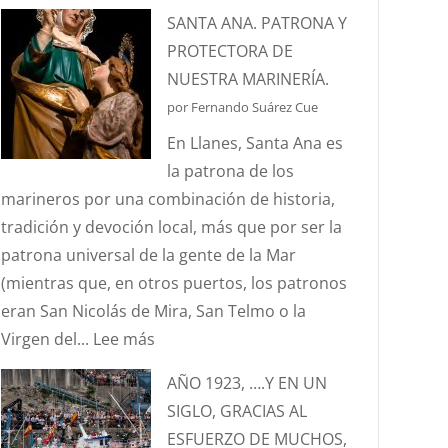
¿CONOCÉIS
SANTA ANA. PATRONA Y
LA
PROTECTORA DE
ANÉCDOTA
NUESTRA MARINERÍA.
DEL
por Fernando Suárez Cue
ESTANDARTE
En Llanes, Santa Ana es
DE
la patrona de los
SANTA
marineros por una combinación de historia,
ANA?
tradición y devoción local, más que por ser la
patrona universal de la gente de la Mar
(mientras que, en otros puertos, los patronos
eran San Nicolás de Mira, San Telmo o la
:
Virgen del...
Lee más
SANTA
AÑO 1923, ….Y EN UN
ANA.
SIGLO, GRACIAS AL
PATRONA
ESFUERZO DE MUCHOS,