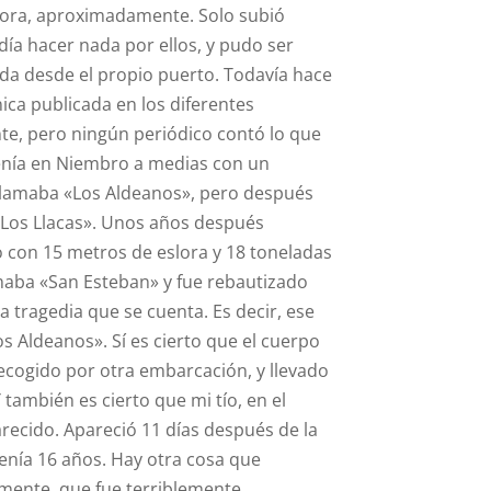
hora, aproximadamente. Solo subió
ía hacer nada por ellos, y pudo ser
erda desde el propio puerto. Todavía hace
ca publicada en los diferentes
nte, pero ningún periódico contó lo que
enía en Niembro a medias con un
llamaba «Los Aldeanos», pero después
«Los Llacas». Unos años después
 con 15 metros de eslora y 18 toneladas
maba «San Esteban» y fue rebautizado
a tragedia que se cuenta. Es decir, ese
s Aldeanos». Sí es cierto que el cuerpo
recogido por otra embarcación, y llevado
 también es cierto que mi tío, en el
recido. Apareció 11 días después de la
Tenía 16 años. Hay otra cosa que
amente, que fue terriblemente