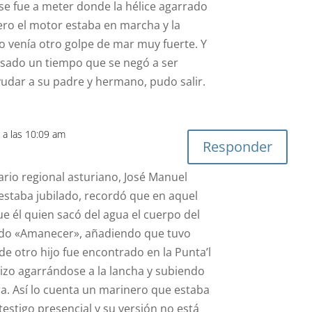
 se fue a meter donde la hélice agarrado
 pero el motor estaba en marcha y la
do venía otro golpe de mar muy fuerte. Y
sado un tiempo que se negó a ser
udar a su padre y hermano, pudo salir.
 a las 10:09 am
Responder
ario regional asturiano, José Manuel
estaba jubilado, recordó que en aquel
ue él quien sacó del agua el cuerpo del
mado «Amanecer», añadiendo que tuvo
 de otro hijo fue encontrado en la Punta’l
 hizo agarrándose a la lancha y subiendo
ra. Así lo cuenta un marinero que estaba
 testigo presencial y su versión no está