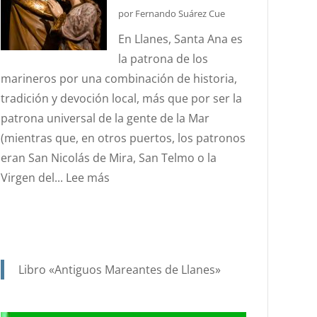
DEL
por Fernando Suárez Cue
ESTANDARTE
En Llanes, Santa Ana es
DE
la patrona de los
SANTA
marineros por una combinación de historia,
ANA?
tradición y devoción local, más que por ser la
patrona universal de la gente de la Mar
(mientras que, en otros puertos, los patronos
eran San Nicolás de Mira, San Telmo o la
:
Virgen del...
Lee más
SANTA
ANA.
PATRONA
Y
Libro «Antiguos Mareantes de Llanes»
PROTECTORA
DE
NUESTRA