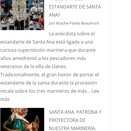
ES
ESTANDARTE DE SANTA
EL
ANA?
EFECTO
por Maiche Perela Beaumont
“CORIOLIS”?
La anécdota sobre el
estandarte de Santa Ana está ligada a una
curiosa superstición marinera que durante
años amedrentó a los pescadores más
veteranos de la villa de Llanes.
Tradicionalmente, el gran honor de portar el
estandarte de la santa durante la procesión
recaía sobre los tres marineros de más...
Lee
:
más
¿CONOCÉIS
SANTA ANA. PATRONA Y
LA
PROTECTORA DE
ANÉCDOTA
NUESTRA MARINERÍA.