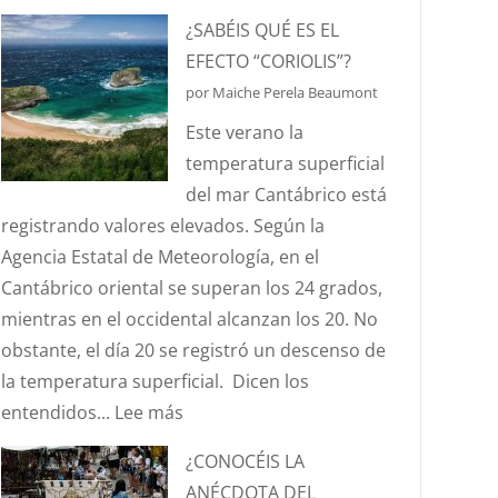
HABLEMOS
¿SABÉIS QUÉ ES EL
DE
EFECTO “CORIOLIS”?
HURTOS
por Maiche Perela Beaumont
Y
Este verano la
PILLERÍAS
temperatura superficial
PORTUARIAS
del mar Cantábrico está
registrando valores elevados. Según la
Agencia Estatal de Meteorología, en el
Cantábrico oriental se superan los 24 grados,
mientras en el occidental alcanzan los 20. No
obstante, el día 20 se registró un descenso de
la temperatura superficial. Dicen los
:
entendidos...
Lee más
¿SABÉIS
¿CONOCÉIS LA
QUÉ
ANÉCDOTA DEL