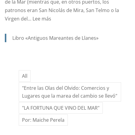
de la Mar (mientras que, en otros puertos, los
patronos eran San Nicolás de Mira, San Telmo o la
:
Virgen del...
Lee más
SANTA
ANA.
Libro «Antiguos Mareantes de Llanes»
PATRONA
Y
PROTECTORA
DE
All
NUESTRA
MARINERÍA.
"Entre las Olas del Olvido: Comercios y
Lugares que la marea del cambio se llevó"
"LA FORTUNA QUE VINO DEL MAR"
Por: Maiche Perela