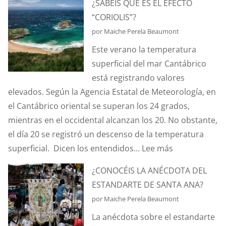
¿SABÉIS QUÉ ES EL EFECTO
DE
“CORIOLIS”?
HURTOS
por Maiche Perela Beaumont
Y
Este verano la temperatura
PILLERÍAS
superficial del mar Cantábrico
PORTUARIAS
está registrando valores
elevados. Según la Agencia Estatal de Meteorología, en
el Cantábrico oriental se superan los 24 grados,
mientras en el occidental alcanzan los 20. No obstante,
el día 20 se registró un descenso de la temperatura
:
superficial. Dicen los entendidos...
Lee más
¿SABÉIS
¿CONOCÉIS LA ANÉCDOTA DEL
QUÉ
ESTANDARTE DE SANTA ANA?
ES
por Maiche Perela Beaumont
EL
La anécdota sobre el estandarte
EFECTO