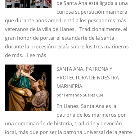
de Santa Ana está ligada a una
“CORIOLIS”?
curiosa superstición marinera
que durante años amedrentó a los pescadores más
veteranos de la villa de Llanes. Tradicionalmente, el
gran honor de portar el estandarte de la santa
durante la procesión recaía sobre los tres marineros
:
de más...
Lee más
¿CONOCÉIS
SANTA ANA. PATRONA Y
LA
PROTECTORA DE NUESTRA
ANÉCDOTA
MARINERÍA.
DEL
por Fernando Suárez Cue
ESTANDARTE
En Llanes, Santa Ana es la
DE
patrona de los marineros por
SANTA
una combinación de historia, tradición y devoción
ANA?
local, más que por ser la patrona universal de la gente