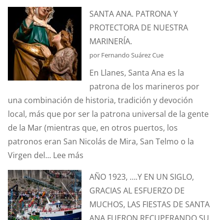
¿CONOCÉIS
SANTA ANA. PATRONA Y
LA
PROTECTORA DE NUESTRA
ANÉCDOTA
MARINERÍA.
DEL
por Fernando Suárez Cue
ESTANDARTE
En Llanes, Santa Ana es la
DE
patrona de los marineros por
SANTA
una combinación de historia, tradición y devoción
ANA?
local, más que por ser la patrona universal de la gente
de la Mar (mientras que, en otros puertos, los
patronos eran San Nicolás de Mira, San Telmo o la
:
Virgen del...
Lee más
SANTA
AÑO 1923, ….Y EN UN SIGLO,
ANA.
GRACIAS AL ESFUERZO DE
PATRONA
MUCHOS, LAS FIESTAS DE SANTA
Y
ANA FUERON RECUPERANDO SU