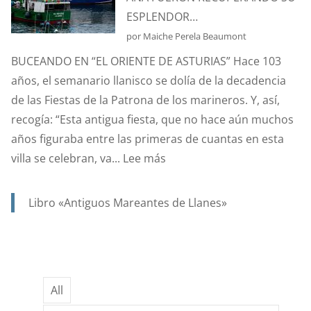
PROTECTORA
ESPLENDOR…
DE
por Maiche Perela Beaumont
NUESTRA
BUCEANDO EN “EL ORIENTE DE ASTURIAS” Hace 103
MARINERÍA.
años, el semanario llanisco se dolía de la decadencia
de las Fiestas de la Patrona de los marineros. Y, así,
recogía: “Esta antigua fiesta, que no hace aún muchos
años figuraba entre las primeras de cuantas en esta
:
villa se celebran, va...
Lee más
AÑO
1923,
Libro «Antiguos Mareantes de Llanes»
….Y
EN
UN
SIGLO,
All
GRACIAS