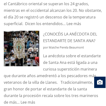
el Cantábrico oriental se superan los 24 grados,
mientras en el occidental alcanzan los 20. No obstante,
el día 20 se registró un descenso de la temperatura
:
superficial. Dicen los entendidos...
Lee más
¿SABÉIS
¿CONOCÉIS LA ANÉCDOTA DEL
QUÉ
ESTANDARTE DE SANTA ANA?
ES
por Maiche Perela Beaumont
EL
La anécdota sobre el estandarte
EFECTO
de Santa Ana está ligada a una
“CORIOLIS”?
curiosa superstición marinera
que durante años amedrentó a los pescadores más
veteranos de la villa de Llanes. Tradicionalmente, el
gran honor de portar el estandarte de la santa
durante la procesión recaía sobre los tres marineros
:
de más...
Lee más