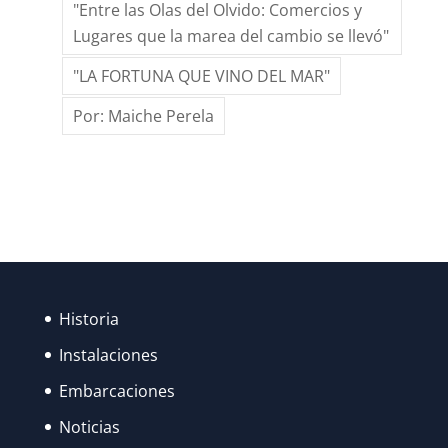
AL
"Entre las Olas del Olvido: Comercios y
ESFUERZO
Lugares que la marea del cambio se llevó"
DE
"LA FORTUNA QUE VINO DEL MAR"
MUCHOS,
LAS
Por: Maiche Perela
FIESTAS
DE
SANTA
ANA
FUERON
RECUPERANDO
SU
Historia
ESPLENDOR…
Instalaciones
Embarcaciones
Noticias