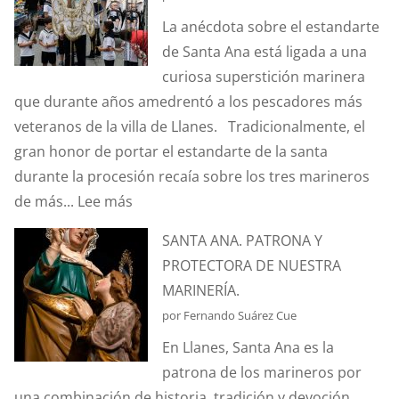
EL
La anécdota sobre el estandarte
EFECTO
de Santa Ana está ligada a una
“CORIOLIS”?
curiosa superstición marinera
que durante años amedrentó a los pescadores más
veteranos de la villa de Llanes. Tradicionalmente, el
gran honor de portar el estandarte de la santa
durante la procesión recaía sobre los tres marineros
:
de más...
Lee más
¿CONOCÉIS
SANTA ANA. PATRONA Y
LA
PROTECTORA DE NUESTRA
ANÉCDOTA
MARINERÍA.
DEL
por Fernando Suárez Cue
ESTANDARTE
En Llanes, Santa Ana es la
DE
patrona de los marineros por
SANTA
una combinación de historia, tradición y devoción