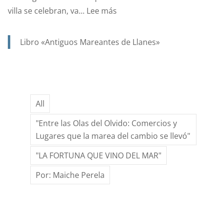
:
villa se celebran, va...
Lee más
AÑO
1923,
Libro «Antiguos Mareantes de Llanes»
….Y
EN
UN
SIGLO,
All
GRACIAS
AL
"Entre las Olas del Olvido: Comercios y
ESFUERZO
Lugares que la marea del cambio se llevó"
DE
"LA FORTUNA QUE VINO DEL MAR"
MUCHOS,
LAS
Por: Maiche Perela
FIESTAS
DE
SANTA