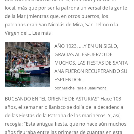
ANA?
local, más que por ser la patrona universal de la gente
de la Mar (mientras que, en otros puertos, los
patronos eran San Nicolás de Mira, San Telmo o la
:
Virgen del...
Lee más
SANTA
AÑO 1923, ….Y EN UN SIGLO,
ANA.
GRACIAS AL ESFUERZO DE
PATRONA
MUCHOS, LAS FIESTAS DE SANTA
Y
ANA FUERON RECUPERANDO SU
PROTECTORA
ESPLENDOR…
DE
por Maiche Perela Beaumont
NUESTRA
BUCEANDO EN “EL ORIENTE DE ASTURIAS” Hace 103
MARINERÍA.
años, el semanario llanisco se dolía de la decadencia
de las Fiestas de la Patrona de los marineros. Y, así,
recogía: “Esta antigua fiesta, que no hace aún muchos
años figuraba entre las primeras de cuantas en esta