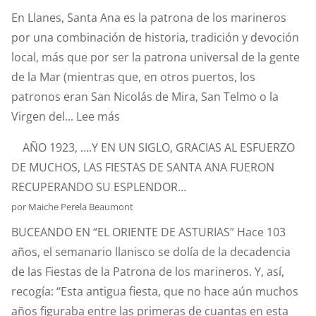
ESTANDARTE
En Llanes, Santa Ana es la patrona de los marineros
DE
por una combinación de historia, tradición y devoción
SANTA
local, más que por ser la patrona universal de la gente
ANA?
de la Mar (mientras que, en otros puertos, los
patronos eran San Nicolás de Mira, San Telmo o la
:
Virgen del...
Lee más
SANTA
AÑO 1923, ….Y EN UN SIGLO, GRACIAS AL ESFUERZO
ANA.
DE MUCHOS, LAS FIESTAS DE SANTA ANA FUERON
PATRONA
RECUPERANDO SU ESPLENDOR…
Y
por Maiche Perela Beaumont
PROTECTORA
BUCEANDO EN “EL ORIENTE DE ASTURIAS” Hace 103
DE
años, el semanario llanisco se dolía de la decadencia
NUESTRA
de las Fiestas de la Patrona de los marineros. Y, así,
MARINERÍA.
recogía: “Esta antigua fiesta, que no hace aún muchos
años figuraba entre las primeras de cuantas en esta