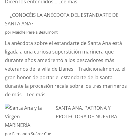
:
Dicen los entendidos...
Lee más
¿SABÉIS
¿CONOCÉIS LA ANÉCDOTA DEL ESTANDARTE DE
QUÉ
SANTA ANA?
ES
por Maiche Perela Beaumont
EL
La anécdota sobre el estandarte de Santa Ana está
EFECTO
ligada a una curiosa superstición marinera que
“CORIOLIS”?
durante años amedrentó a los pescadores más
veteranos de la villa de Llanes. Tradicionalmente, el
gran honor de portar el estandarte de la santa
durante la procesión recaía sobre los tres marineros
:
de más...
Lee más
¿CONOCÉIS
SANTA ANA. PATRONA Y
LA
PROTECTORA DE NUESTRA
ANÉCDOTA
MARINERÍA.
DEL
por Fernando Suárez Cue