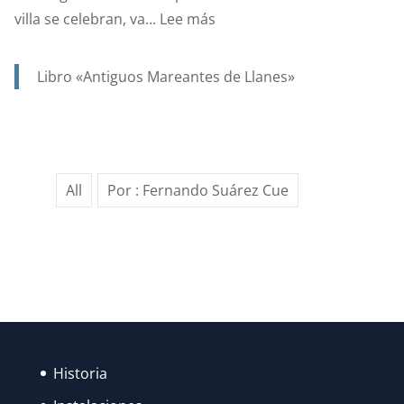
:
villa se celebran, va...
Lee más
AÑO
1923,
Libro «Antiguos Mareantes de Llanes»
….Y
EN
UN
SIGLO,
All
Por : Fernando Suárez Cue
GRACIAS
AL
ESFUERZO
DE
MUCHOS,
LAS
FIESTAS
DE
Historia
SANTA