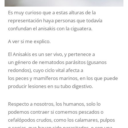
Es muy curioso que a estas alturas de la
representación haya personas que todavía
confundan el anisakis con la ciguatera.
A ver si me explico.
El Anisakis es un ser vivo, y pertenece
a
un
género
de
nematodos
parásitos (gusanos
redondos), cuyo
ciclo vital
afecta a
los
peces
y
mamíferos marinos
, en los que puede
producir lesiones en su
tubo digestivo
.
Respecto a nosotros, los humanos, solo lo
podemos contraer
si comemos pescados o
cefalópodos crudos, como los calamares, pulpos
o sepias. que hayan sido parasitados, o con una