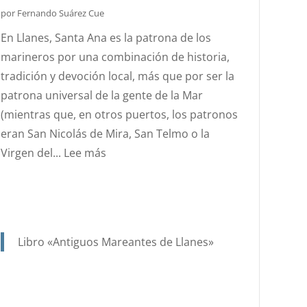
DEL
por Fernando Suárez Cue
ESTANDARTE
En Llanes, Santa Ana es la patrona de los
DE
marineros por una combinación de historia,
SANTA
tradición y devoción local, más que por ser la
ANA?
patrona universal de la gente de la Mar
(mientras que, en otros puertos, los patronos
eran San Nicolás de Mira, San Telmo o la
:
Virgen del...
Lee más
SANTA
ANA.
PATRONA
Y
Libro «Antiguos Mareantes de Llanes»
PROTECTORA
DE
NUESTRA
MARINERÍA.