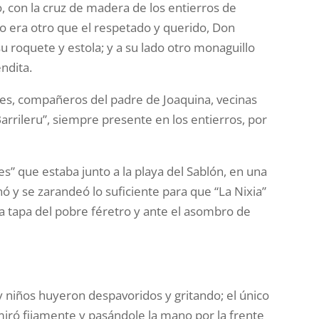
, con la cruz de madera de los entierros de
 no era otro que el respetado y querido, Don
su roquete y estola; y a su lado otro monaguillo
ndita.
es, compañeros del padre de Joaquina, vecinas
 Barrileru”, siempre presente en los entierros, por
s” que estaba junto a la playa del Sablón, en una
ó y se zarandeó lo suficiente para que “La Nixia”
 la tapa del pobre féretro y ante el asombro de
 niños huyeron despavoridos y gritando; el único
ró fijamente y pasándole la mano por la frente