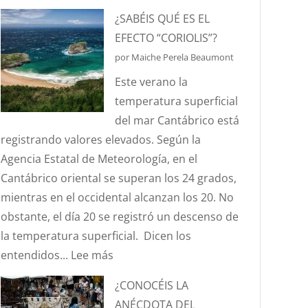
HABLEMOS
¿SABÉIS QUÉ ES EL
DE
EFECTO “CORIOLIS”?
HURTOS
por Maiche Perela Beaumont
Y
Este verano la
PILLERÍAS
temperatura superficial
PORTUARIAS
del mar Cantábrico está
registrando valores elevados. Según la
Agencia Estatal de Meteorología, en el
Cantábrico oriental se superan los 24 grados,
mientras en el occidental alcanzan los 20. No
obstante, el día 20 se registró un descenso de
la temperatura superficial. Dicen los
:
entendidos...
Lee más
¿SABÉIS
¿CONOCÉIS LA
QUÉ
ANÉCDOTA DEL