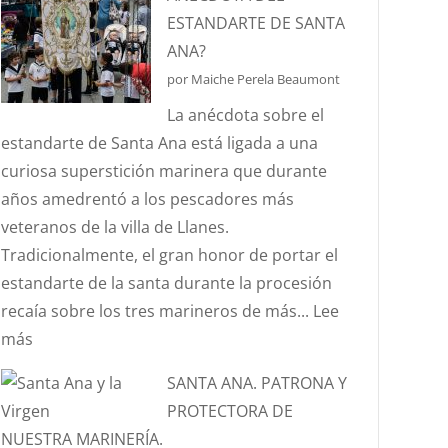
ES
ESTANDARTE DE SANTA
EL
ANA?
EFECTO
por Maiche Perela Beaumont
“CORIOLIS”?
La anécdota sobre el
estandarte de Santa Ana está ligada a una
curiosa superstición marinera que durante
años amedrentó a los pescadores más
veteranos de la villa de Llanes.
Tradicionalmente, el gran honor de portar el
estandarte de la santa durante la procesión
recaía sobre los tres marineros de más...
Lee
:
más
¿CONOCÉIS
SANTA ANA. PATRONA Y
LA
PROTECTORA DE
ANÉCDOTA
NUESTRA MARINERÍA.