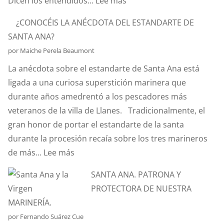
:
Dicen los entendidos...
Lee más
¿SABÉIS
¿CONOCÉIS LA ANÉCDOTA DEL ESTANDARTE DE
QUÉ
SANTA ANA?
ES
por Maiche Perela Beaumont
EL
La anécdota sobre el estandarte de Santa Ana está
EFECTO
ligada a una curiosa superstición marinera que
“CORIOLIS”?
durante años amedrentó a los pescadores más
veteranos de la villa de Llanes. Tradicionalmente, el
gran honor de portar el estandarte de la santa
durante la procesión recaía sobre los tres marineros
:
de más...
Lee más
¿CONOCÉIS
SANTA ANA. PATRONA Y
LA
PROTECTORA DE NUESTRA
ANÉCDOTA
MARINERÍA.
DEL
por Fernando Suárez Cue
ESTANDARTE