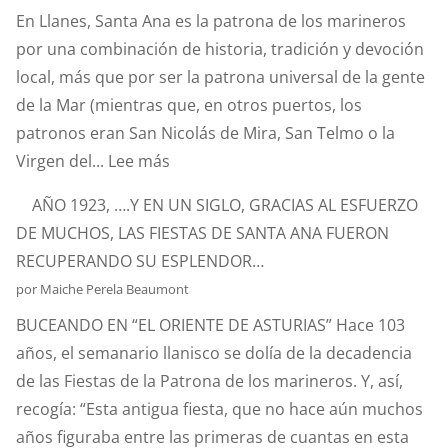
En Llanes, Santa Ana es la patrona de los marineros
DE
por una combinación de historia, tradición y devoción
SANTA
local, más que por ser la patrona universal de la gente
ANA?
de la Mar (mientras que, en otros puertos, los
patronos eran San Nicolás de Mira, San Telmo o la
:
Virgen del...
Lee más
SANTA
AÑO 1923, ….Y EN UN SIGLO, GRACIAS AL ESFUERZO
ANA.
DE MUCHOS, LAS FIESTAS DE SANTA ANA FUERON
PATRONA
RECUPERANDO SU ESPLENDOR…
Y
por Maiche Perela Beaumont
PROTECTORA
BUCEANDO EN “EL ORIENTE DE ASTURIAS” Hace 103
DE
años, el semanario llanisco se dolía de la decadencia
NUESTRA
de las Fiestas de la Patrona de los marineros. Y, así,
MARINERÍA.
recogía: “Esta antigua fiesta, que no hace aún muchos
años figuraba entre las primeras de cuantas en esta