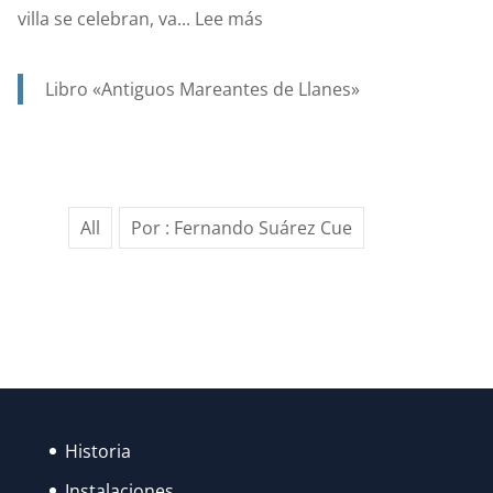
:
villa se celebran, va...
Lee más
AÑO
1923,
Libro «Antiguos Mareantes de Llanes»
….Y
EN
UN
SIGLO,
All
Por : Fernando Suárez Cue
GRACIAS
AL
ESFUERZO
DE
MUCHOS,
LAS
FIESTAS
DE
Historia
SANTA
Instalaciones