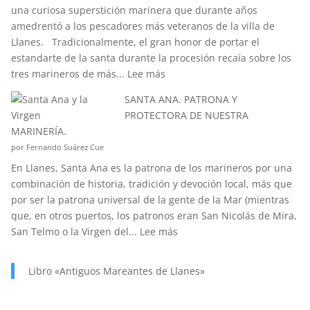
una curiosa superstición marinera que durante años
“CORIOLIS”?
amedrentó a los pescadores más veteranos de la villa de
Llanes. Tradicionalmente, el gran honor de portar el
estandarte de la santa durante la procesión recaía sobre los
:
tres marineros de más...
Lee más
¿CONOCÉIS
SANTA ANA. PATRONA Y
LA
PROTECTORA DE NUESTRA
ANÉCDOTA
MARINERÍA.
DEL
por Fernando Suárez Cue
ESTANDARTE
En Llanes, Santa Ana es la patrona de los marineros por una
DE
combinación de historia, tradición y devoción local, más que
SANTA
por ser la patrona universal de la gente de la Mar (mientras
ANA?
que, en otros puertos, los patronos eran San Nicolás de Mira,
:
San Telmo o la Virgen del...
Lee más
SANTA
ANA.
Libro «Antiguos Mareantes de Llanes»
PATRONA
Y