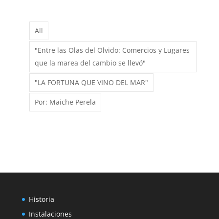
PROTECTORA
DE
NUESTRA
All
MARINERÍA.
"Entre las Olas del Olvido: Comercios y Lugares
que la marea del cambio se llevó"
"LA FORTUNA QUE VINO DEL MAR"
Por: Maiche Perela
Historia
Instalaciones