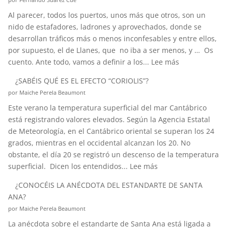
Al parecer, todos los puertos, unos más que otros, son un
nido de estafadores, ladrones y aprovechados, donde se
desarrollan tráficos más o menos inconfesables y entre ellos,
por supuesto, el de Llanes, que no iba a ser menos, y … Os
:
cuento. Ante todo, vamos a definir a los...
Lee más
HABLEMOS
¿SABÉIS QUÉ ES EL EFECTO “CORIOLIS”?
DE
por Maiche Perela Beaumont
HURTOS
Este verano la temperatura superficial del mar Cantábrico
Y
está registrando valores elevados. Según la Agencia Estatal
PILLERÍAS
de Meteorología, en el Cantábrico oriental se superan los 24
PORTUARIAS
grados, mientras en el occidental alcanzan los 20. No
obstante, el día 20 se registró un descenso de la temperatura
:
superficial. Dicen los entendidos...
Lee más
¿SABÉIS
¿CONOCÉIS LA ANÉCDOTA DEL ESTANDARTE DE SANTA
QUÉ
ANA?
ES
por Maiche Perela Beaumont
EL
La anécdota sobre el estandarte de Santa Ana está ligada a
EFECTO