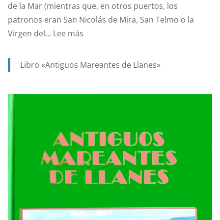
de la Mar (mientras que, en otros puertos, los
patronos eran San Nicolás de Mira, San Telmo o la
:
Virgen del...
Lee más
SANTA
ANA.
Libro «Antiguos Mareantes de Llanes»
PATRONA
Y
PROTECTORA
DE
NUESTRA
MARINERÍA.