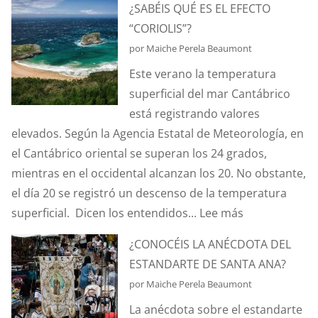
¿SABÉIS QUÉ ES EL EFECTO
DE
“CORIOLIS”?
HURTOS
por Maiche Perela Beaumont
Y
Este verano la temperatura
PILLERÍAS
superficial del mar Cantábrico
PORTUARIAS
está registrando valores
elevados. Según la Agencia Estatal de Meteorología, en
el Cantábrico oriental se superan los 24 grados,
mientras en el occidental alcanzan los 20. No obstante,
el día 20 se registró un descenso de la temperatura
:
superficial. Dicen los entendidos...
Lee más
¿SABÉIS
¿CONOCÉIS LA ANÉCDOTA DEL
QUÉ
ESTANDARTE DE SANTA ANA?
ES
por Maiche Perela Beaumont
EL
La anécdota sobre el estandarte
EFECTO