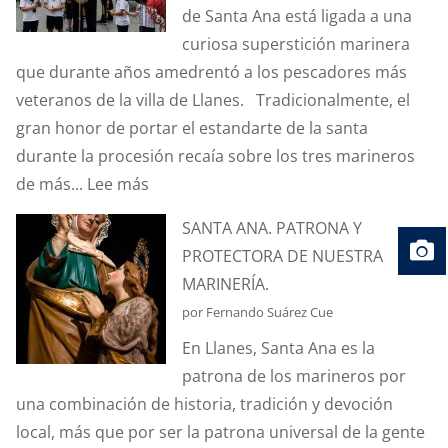
de Santa Ana está ligada a una
“CORIOLIS”?
curiosa superstición marinera
que durante años amedrentó a los pescadores más
veteranos de la villa de Llanes. Tradicionalmente, el
gran honor de portar el estandarte de la santa
durante la procesión recaía sobre los tres marineros
:
de más...
Lee más
¿CONOCÉIS
SANTA ANA. PATRONA Y
LA
PROTECTORA DE NUESTRA
ANÉCDOTA
MARINERÍA.
DEL
por Fernando Suárez Cue
ESTANDARTE
En Llanes, Santa Ana es la
DE
patrona de los marineros por
SANTA
una combinación de historia, tradición y devoción
ANA?
local, más que por ser la patrona universal de la gente