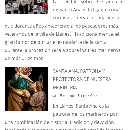
La anécdota sobre el estandarte
EFECTO
de Santa Ana está ligada a una
“CORIOLIS”?
curiosa superstición marinera
que durante años amedrentó a los pescadores más
veteranos de la villa de Llanes. Tradicionalmente, el
gran honor de portar el estandarte de la santa
durante la procesión recaía sobre los tres marineros
:
de más...
Lee más
¿CONOCÉIS
SANTA ANA. PATRONA Y
LA
PROTECTORA DE NUESTRA
ANÉCDOTA
MARINERÍA.
DEL
por Fernando Suárez Cue
ESTANDARTE
En Llanes, Santa Ana es la
DE
patrona de los marineros por
SANTA
una combinación de historia, tradición y devoción
ANA?