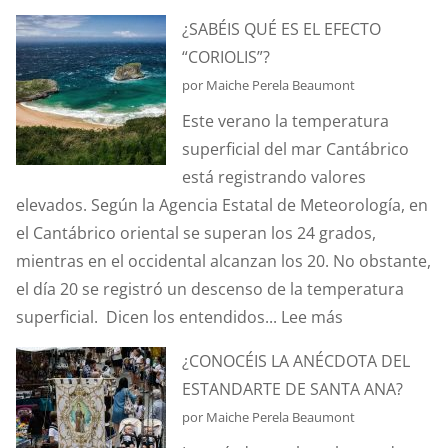
HABLEMOS
¿SABÉIS QUÉ ES EL EFECTO
DE
“CORIOLIS”?
HURTOS
por Maiche Perela Beaumont
Y
Este verano la temperatura
PILLERÍAS
superficial del mar Cantábrico
PORTUARIAS
está registrando valores
elevados. Según la Agencia Estatal de Meteorología, en
el Cantábrico oriental se superan los 24 grados,
mientras en el occidental alcanzan los 20. No obstante,
el día 20 se registró un descenso de la temperatura
:
superficial. Dicen los entendidos...
Lee más
¿SABÉIS
¿CONOCÉIS LA ANÉCDOTA DEL
QUÉ
ESTANDARTE DE SANTA ANA?
ES
por Maiche Perela Beaumont
EL