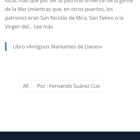
local, más que por ser la patrona universal de la gente
de la Mar (mientras que, en otros puertos, los
patronos eran San Nicolás de Mira, San Telmo o la
:
Virgen del...
Lee más
SANTA
ANA.
Libro «Antiguos Mareantes de Llanes»
PATRONA
Y
PROTECTORA
DE
All
Por : Fernando Suárez Cue
NUESTRA
MARINERÍA.