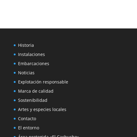
EN
UN
SIGLO,
GRACIAS
AL
ESFUERZO
Historia
DE
Instalaciones
MUCHOS,
LAS
Embarcaciones
FIESTAS
Noticias
DE
Explotación responsable
SANTA
ANA
Marca de calidad
FUERON
Sostenibilidad
RECUPERANDO
Artes y especies locales
SU
ESPLENDOR…
Contacto
El entorno
Área protegida «El Cachucho»