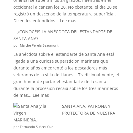
oriental se superan los 24 grados, mientras en el
occidental alcanzan los 20. No obstante, el día 20 se
registró un descenso de la temperatura superficial.
:
Dicen los entendidos...
Lee más
¿SABÉIS
¿CONOCÉIS LA ANÉCDOTA DEL ESTANDARTE DE
QUÉ
SANTA ANA?
ES
por Maiche Perela Beaumont
EL
La anécdota sobre el estandarte de Santa Ana está
EFECTO
ligada a una curiosa superstición marinera que
“CORIOLIS”?
durante años amedrentó a los pescadores más
veteranos de la villa de Llanes. Tradicionalmente, el
gran honor de portar el estandarte de la santa
durante la procesión recaía sobre los tres marineros
:
de más...
Lee más
¿CONOCÉIS
SANTA ANA. PATRONA Y
LA
PROTECTORA DE NUESTRA
ANÉCDOTA
MARINERÍA.
DEL
por Fernando Suárez Cue
ESTANDARTE