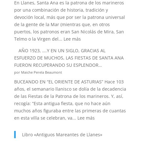
En Llanes, Santa Ana es la patrona de los marineros
DE
por una combinación de historia, tradición y
SANTA
devoción local, más que por ser la patrona universal
ANA?
de la gente de la Mar (mientras que, en otros
puertos, los patronos eran San Nicolás de Mira, San
:
Telmo o la Virgen del...
Lee más
SANTA
AÑO 1923, ….Y EN UN SIGLO, GRACIAS AL
ANA.
ESFUERZO DE MUCHOS, LAS FIESTAS DE SANTA ANA
PATRONA
FUERON RECUPERANDO SU ESPLENDOR…
Y
por Maiche Perela Beaumont
PROTECTORA
BUCEANDO EN “EL ORIENTE DE ASTURIAS” Hace 103
DE
años, el semanario llanisco se dolía de la decadencia
NUESTRA
de las Fiestas de la Patrona de los marineros. Y, así,
MARINERÍA.
recogía: “Esta antigua fiesta, que no hace aún
muchos años figuraba entre las primeras de cuantas
:
en esta villa se celebran, va...
Lee más
AÑO
1923,
Libro «Antiguos Mareantes de Llanes»
….Y