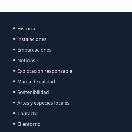
MUCHOS,
LAS
FIESTAS
DE
Historia
SANTA
Instalaciones
ANA
Embarcaciones
FUERON
Noticias
RECUPERANDO
SU
Explotación responsable
ESPLENDOR…
Marca de calidad
Sostenibilidad
Artes y especies locales
Contacto
El entorno