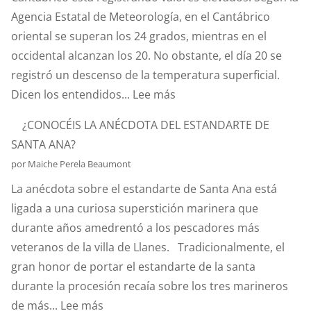
Agencia Estatal de Meteorología, en el Cantábrico
oriental se superan los 24 grados, mientras en el
occidental alcanzan los 20. No obstante, el día 20 se
registró un descenso de la temperatura superficial.
:
Dicen los entendidos...
Lee más
¿SABÉIS
¿CONOCÉIS LA ANÉCDOTA DEL ESTANDARTE DE
QUÉ
SANTA ANA?
ES
por Maiche Perela Beaumont
EL
La anécdota sobre el estandarte de Santa Ana está
EFECTO
ligada a una curiosa superstición marinera que
“CORIOLIS”?
durante años amedrentó a los pescadores más
veteranos de la villa de Llanes. Tradicionalmente, el
gran honor de portar el estandarte de la santa
durante la procesión recaía sobre los tres marineros
:
de más...
Lee más