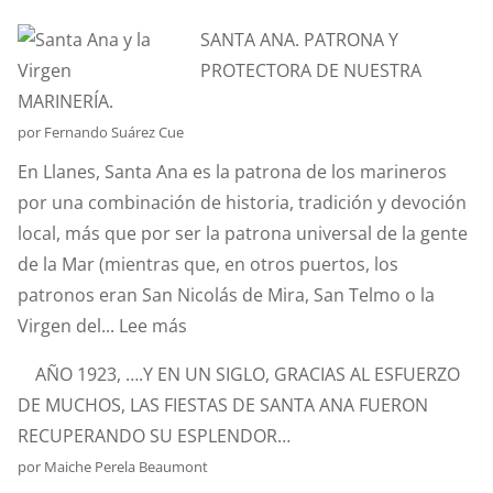
¿CONOCÉIS
SANTA ANA. PATRONA Y
LA
PROTECTORA DE NUESTRA
ANÉCDOTA
MARINERÍA.
DEL
por Fernando Suárez Cue
ESTANDARTE
En Llanes, Santa Ana es la patrona de los marineros
DE
por una combinación de historia, tradición y devoción
SANTA
local, más que por ser la patrona universal de la gente
ANA?
de la Mar (mientras que, en otros puertos, los
patronos eran San Nicolás de Mira, San Telmo o la
:
Virgen del...
Lee más
SANTA
AÑO 1923, ….Y EN UN SIGLO, GRACIAS AL ESFUERZO
ANA.
DE MUCHOS, LAS FIESTAS DE SANTA ANA FUERON
PATRONA
RECUPERANDO SU ESPLENDOR…
Y
por Maiche Perela Beaumont
PROTECTORA