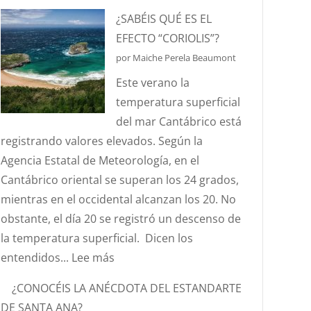
HABLEMOS
¿SABÉIS QUÉ ES EL
DE
EFECTO “CORIOLIS”?
HURTOS
por Maiche Perela Beaumont
Y
Este verano la
PILLERÍAS
temperatura superficial
PORTUARIAS
del mar Cantábrico está
registrando valores elevados. Según la
Agencia Estatal de Meteorología, en el
Cantábrico oriental se superan los 24 grados,
mientras en el occidental alcanzan los 20. No
obstante, el día 20 se registró un descenso de
la temperatura superficial. Dicen los
:
entendidos...
Lee más
¿SABÉIS
¿CONOCÉIS LA ANÉCDOTA DEL ESTANDARTE
QUÉ
DE SANTA ANA?