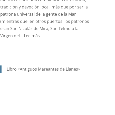
SANTA
tradición y devoción local, más que por ser la
ANA?
patrona universal de la gente de la Mar
(mientras que, en otros puertos, los patronos
eran San Nicolás de Mira, San Telmo o la
:
Virgen del...
Lee más
SANTA
ANA.
PATRONA
Y
Libro «Antiguos Mareantes de Llanes»
PROTECTORA
DE
NUESTRA
MARINERÍA.