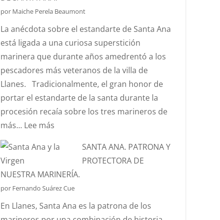
ES
por Maiche Perela Beaumont
EL
La anécdota sobre el estandarte de Santa Ana
EFECTO
está ligada a una curiosa superstición
“CORIOLIS”?
marinera que durante años amedrentó a los
pescadores más veteranos de la villa de
Llanes. Tradicionalmente, el gran honor de
portar el estandarte de la santa durante la
procesión recaía sobre los tres marineros de
:
más...
Lee más
¿CONOCÉIS
SANTA ANA. PATRONA Y
LA
PROTECTORA DE
ANÉCDOTA
NUESTRA MARINERÍA.
DEL
por Fernando Suárez Cue
ESTANDARTE
En Llanes, Santa Ana es la patrona de los
DE
marineros por una combinación de historia,