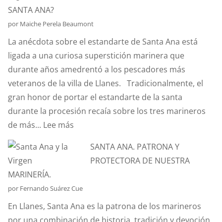
QUÉ
SANTA ANA?
ES
por Maiche Perela Beaumont
EL
La anécdota sobre el estandarte de Santa Ana está
EFECTO
ligada a una curiosa superstición marinera que
“CORIOLIS”?
durante años amedrentó a los pescadores más
veteranos de la villa de Llanes. Tradicionalmente, el
gran honor de portar el estandarte de la santa
durante la procesión recaía sobre los tres marineros
:
de más...
Lee más
¿CONOCÉIS
SANTA ANA. PATRONA Y
LA
PROTECTORA DE NUESTRA
ANÉCDOTA
MARINERÍA.
DEL
por Fernando Suárez Cue
ESTANDARTE
En Llanes, Santa Ana es la patrona de los marineros
DE
por una combinación de historia, tradición y devoción
SANTA