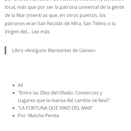
local, más que por ser la patrona universal de la gente
ANA?
de la Mar (mientras que, en otros puertos, los
patronos eran San Nicolás de Mira, San Telmo o la
:
Virgen del...
Lee más
SANTA
ANA.
Libro «Antiguos Mareantes de Llanes»
PATRONA
Y
PROTECTORA
DE
All
NUESTRA
"Entre las Olas del Olvido: Comercios y
MARINERÍA.
Lugares que la marea del cambio se llevó"
"LA FORTUNA QUE VINO DEL MAR"
Por: Maiche Perela