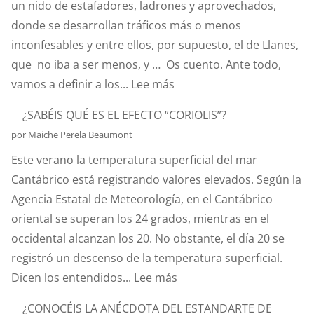
un nido de estafadores, ladrones y aprovechados,
donde se desarrollan tráficos más o menos
inconfesables y entre ellos, por supuesto, el de Llanes,
que no iba a ser menos, y … Os cuento. Ante todo,
:
vamos a definir a los...
Lee más
HABLEMOS
¿SABÉIS QUÉ ES EL EFECTO “CORIOLIS”?
DE
por Maiche Perela Beaumont
HURTOS
Este verano la temperatura superficial del mar
Y
Cantábrico está registrando valores elevados. Según la
PILLERÍAS
Agencia Estatal de Meteorología, en el Cantábrico
PORTUARIAS
oriental se superan los 24 grados, mientras en el
occidental alcanzan los 20. No obstante, el día 20 se
registró un descenso de la temperatura superficial.
:
Dicen los entendidos...
Lee más
¿SABÉIS
¿CONOCÉIS LA ANÉCDOTA DEL ESTANDARTE DE