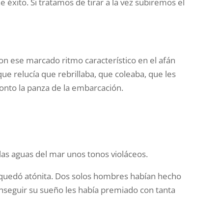
 éxito. Si tratamos de tirar a la vez subiremos el
on ese marcado ritmo característico en el afán
que relucía que rebrillaba, que coleaba, que les
ronto la panza de la embarcación.
 las aguas del mar unos tonos violáceos.
te quedó atónita. Dos solos hombres habían hecho
conseguir su sueño les había premiado con tanta