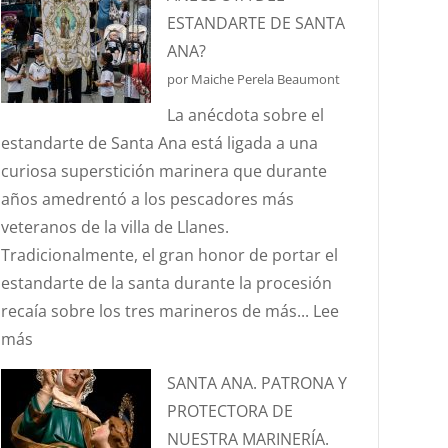
ES
ESTANDARTE DE SANTA
EL
ANA?
EFECTO
por Maiche Perela Beaumont
“CORIOLIS”?
La anécdota sobre el
estandarte de Santa Ana está ligada a una
curiosa superstición marinera que durante
años amedrentó a los pescadores más
veteranos de la villa de Llanes.
Tradicionalmente, el gran honor de portar el
estandarte de la santa durante la procesión
recaía sobre los tres marineros de más...
Lee
:
más
¿CONOCÉIS
SANTA ANA. PATRONA Y
LA
PROTECTORA DE
ANÉCDOTA
NUESTRA MARINERÍA.