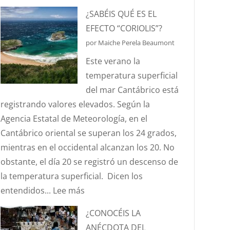
HABLEMOS
¿SABÉIS QUÉ ES EL
DE
EFECTO “CORIOLIS”?
HURTOS
por Maiche Perela Beaumont
Y
Este verano la
PILLERÍAS
temperatura superficial
PORTUARIAS
del mar Cantábrico está
registrando valores elevados. Según la
Agencia Estatal de Meteorología, en el
Cantábrico oriental se superan los 24 grados,
mientras en el occidental alcanzan los 20. No
obstante, el día 20 se registró un descenso de
la temperatura superficial. Dicen los
:
entendidos...
Lee más
¿SABÉIS
¿CONOCÉIS LA
QUÉ
ANÉCDOTA DEL