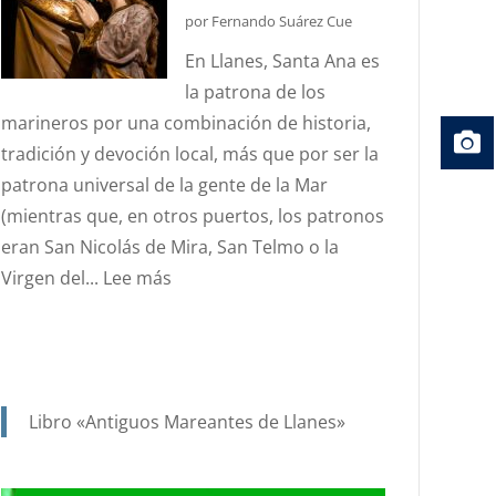
DEL
por Fernando Suárez Cue
ESTANDARTE
En Llanes, Santa Ana es
DE
la patrona de los
SANTA
marineros por una combinación de historia,
ANA?
tradición y devoción local, más que por ser la
patrona universal de la gente de la Mar
(mientras que, en otros puertos, los patronos
eran San Nicolás de Mira, San Telmo o la
:
Virgen del...
Lee más
SANTA
ANA.
PATRONA
Y
Libro «Antiguos Mareantes de Llanes»
PROTECTORA
DE
NUESTRA