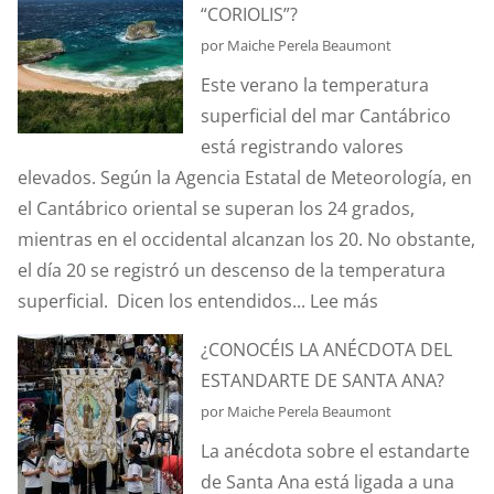
“CORIOLIS”?
HURTOS
por Maiche Perela Beaumont
Y
Este verano la temperatura
PILLERÍAS
superficial del mar Cantábrico
PORTUARIAS
está registrando valores
elevados. Según la Agencia Estatal de Meteorología, en
el Cantábrico oriental se superan los 24 grados,
mientras en el occidental alcanzan los 20. No obstante,
el día 20 se registró un descenso de la temperatura
:
superficial. Dicen los entendidos...
Lee más
¿SABÉIS
¿CONOCÉIS LA ANÉCDOTA DEL
QUÉ
ESTANDARTE DE SANTA ANA?
ES
por Maiche Perela Beaumont
EL
La anécdota sobre el estandarte
EFECTO
de Santa Ana está ligada a una
“CORIOLIS”?