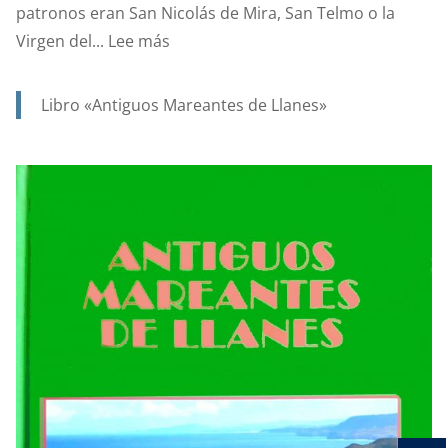
patronos eran San Nicolás de Mira, San Telmo o la
:
Virgen del...
Lee más
SANTA
ANA.
Libro «Antiguos Mareantes de Llanes»
PATRONA
Y
PROTECTORA
DE
NUESTRA
MARINERÍA.