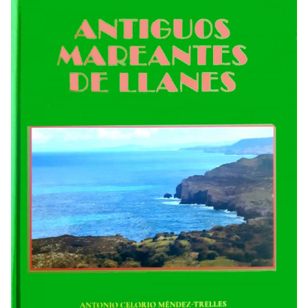
GRACIAS
AL
ESFUERZO
DE
MUCHOS,
LAS
FIESTAS
DE
SANTA
ANA
FUERON
RECUPERANDO
SU
ESPLENDOR…