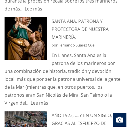
durante la procesión recaía sobre los tres marineros
:
de más...
Lee más
¿CONOCÉIS
SANTA ANA. PATRONA Y
LA
PROTECTORA DE NUESTRA
ANÉCDOTA
MARINERÍA.
DEL
por Fernando Suárez Cue
ESTANDARTE
En Llanes, Santa Ana es la
DE
patrona de los marineros por
SANTA
una combinación de historia, tradición y devoción
ANA?
local, más que por ser la patrona universal de la gente
de la Mar (mientras que, en otros puertos, los
patronos eran San Nicolás de Mira, San Telmo o la
:
Virgen del...
Lee más
SANTA
AÑO 1923, ….Y EN UN SIGLO,
ANA.
GRACIAS AL ESFUERZO DE
PATRONA