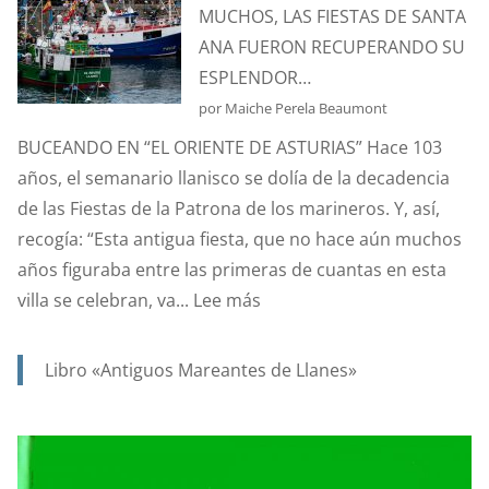
MUCHOS, LAS FIESTAS DE SANTA
Y
ANA FUERON RECUPERANDO SU
PROTECTORA
ESPLENDOR…
DE
por Maiche Perela Beaumont
NUESTRA
BUCEANDO EN “EL ORIENTE DE ASTURIAS” Hace 103
MARINERÍA.
años, el semanario llanisco se dolía de la decadencia
de las Fiestas de la Patrona de los marineros. Y, así,
recogía: “Esta antigua fiesta, que no hace aún muchos
años figuraba entre las primeras de cuantas en esta
:
villa se celebran, va...
Lee más
AÑO
1923,
Libro «Antiguos Mareantes de Llanes»
….Y
EN
UN
SIGLO,