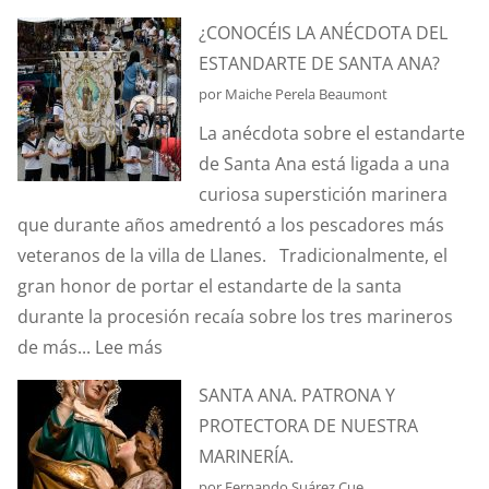
¿SABÉIS
¿CONOCÉIS LA ANÉCDOTA DEL
QUÉ
ESTANDARTE DE SANTA ANA?
ES
por Maiche Perela Beaumont
EL
La anécdota sobre el estandarte
EFECTO
de Santa Ana está ligada a una
“CORIOLIS”?
curiosa superstición marinera
que durante años amedrentó a los pescadores más
veteranos de la villa de Llanes. Tradicionalmente, el
gran honor de portar el estandarte de la santa
durante la procesión recaía sobre los tres marineros
:
de más...
Lee más
¿CONOCÉIS
SANTA ANA. PATRONA Y
LA
PROTECTORA DE NUESTRA
ANÉCDOTA
MARINERÍA.
DEL
por Fernando Suárez Cue