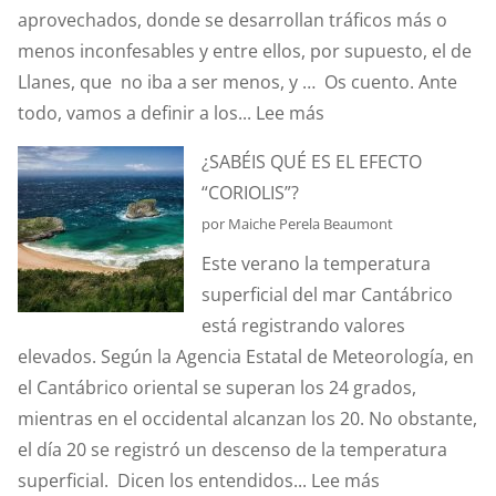
aprovechados, donde se desarrollan tráficos más o
menos inconfesables y entre ellos, por supuesto, el de
Llanes, que no iba a ser menos, y … Os cuento. Ante
:
todo, vamos a definir a los...
Lee más
HABLEMOS
¿SABÉIS QUÉ ES EL EFECTO
DE
“CORIOLIS”?
HURTOS
por Maiche Perela Beaumont
Y
Este verano la temperatura
PILLERÍAS
superficial del mar Cantábrico
PORTUARIAS
está registrando valores
elevados. Según la Agencia Estatal de Meteorología, en
el Cantábrico oriental se superan los 24 grados,
mientras en el occidental alcanzan los 20. No obstante,
el día 20 se registró un descenso de la temperatura
:
superficial. Dicen los entendidos...
Lee más