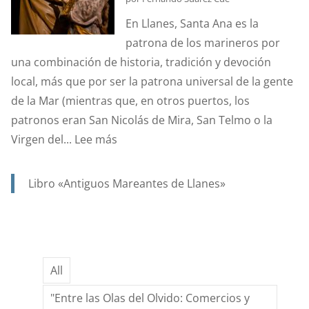
ESTANDARTE
En Llanes, Santa Ana es la
DE
patrona de los marineros por
SANTA
una combinación de historia, tradición y devoción
ANA?
local, más que por ser la patrona universal de la gente
de la Mar (mientras que, en otros puertos, los
patronos eran San Nicolás de Mira, San Telmo o la
:
Virgen del...
Lee más
SANTA
ANA.
Libro «Antiguos Mareantes de Llanes»
PATRONA
Y
PROTECTORA
DE
All
NUESTRA
MARINERÍA.
"Entre las Olas del Olvido: Comercios y