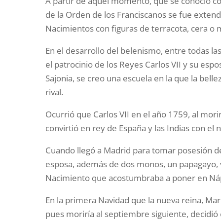
A partir de aquel momento, que se conoció co
de la Orden de los Franciscanos se fue extendi
Nacimientos con figuras de terracota, cera o
En el desarrollo del belenismo, entre todas l
el patrocinio de los Reyes Carlos VII y su esp
Sajonia, se creo una escuela en la que la belle
rival.
Ocurrió que Carlos VII en el año 1759, al mor
convirtió en rey de España y las Indias con el 
Cuando llegó a Madrid para tomar posesión de
esposa, además de dos monos, un papagayo, va
Nacimiento que acostumbraba a poner en Nápo
En la primera Navidad que la nueva reina, Marí
pues moriría al septiembre siguiente, decidió 