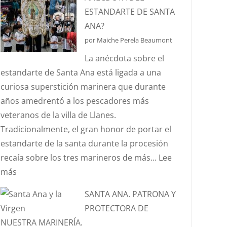
ES
ESTANDARTE DE SANTA
EL
ANA?
EFECTO
por Maiche Perela Beaumont
“CORIOLIS”?
La anécdota sobre el
estandarte de Santa Ana está ligada a una
curiosa superstición marinera que durante
años amedrentó a los pescadores más
veteranos de la villa de Llanes.
Tradicionalmente, el gran honor de portar el
estandarte de la santa durante la procesión
recaía sobre los tres marineros de más...
Lee
:
más
¿CONOCÉIS
SANTA ANA. PATRONA Y
LA
PROTECTORA DE
ANÉCDOTA
NUESTRA MARINERÍA.