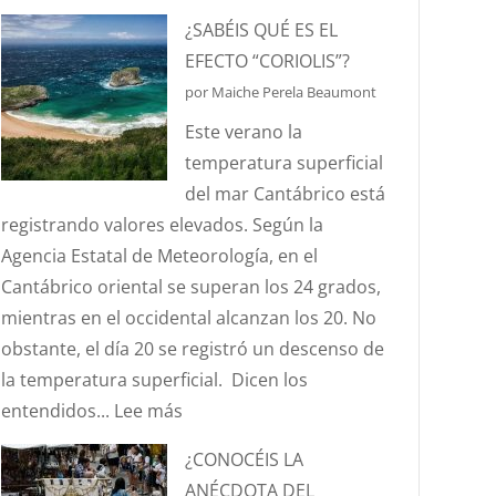
HABLEMOS
¿SABÉIS QUÉ ES EL
DE
EFECTO “CORIOLIS”?
HURTOS
por Maiche Perela Beaumont
Y
Este verano la
PILLERÍAS
temperatura superficial
PORTUARIAS
del mar Cantábrico está
registrando valores elevados. Según la
Agencia Estatal de Meteorología, en el
Cantábrico oriental se superan los 24 grados,
mientras en el occidental alcanzan los 20. No
obstante, el día 20 se registró un descenso de
la temperatura superficial. Dicen los
:
entendidos...
Lee más
¿SABÉIS
¿CONOCÉIS LA
QUÉ
ANÉCDOTA DEL