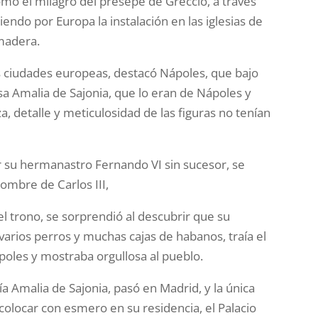
mo el milagro del presepe de Greccio, a través
endo por Europa la instalación en las iglesias de
 madera.
as ciudades europeas, destacó Nápoles, que bajo
osa Amalia de Sajonia, que lo eran de Nápoles y
za, detalle y meticulosidad de las figuras no tenían
ir su hermanastro Fernando VI sin sucesor, se
nombre de Carlos III,
l trono, se sorprendió al descubrir que su
rios perros y muchas cajas de habanos, traía el
les y mostraba orgullosa al pueblo.
a Amalia de Sajonia, pasó en Madrid, y la única
colocar con esmero en su residencia, el Palacio