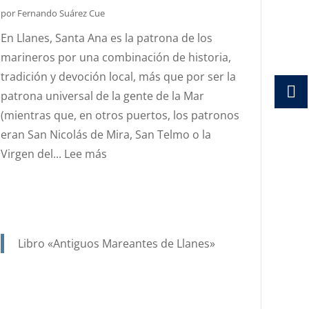
DEL
por Fernando Suárez Cue
ESTANDARTE
En Llanes, Santa Ana es la patrona de los
DE
marineros por una combinación de historia,
SANTA
tradición y devoción local, más que por ser la
ANA?
patrona universal de la gente de la Mar
(mientras que, en otros puertos, los patronos
eran San Nicolás de Mira, San Telmo o la
:
Virgen del...
Lee más
SANTA
ANA.
PATRONA
Y
Libro «Antiguos Mareantes de Llanes»
PROTECTORA
DE
NUESTRA
MARINERÍA.