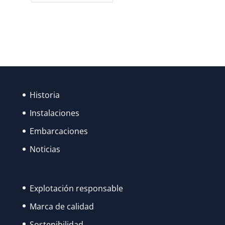
FIESTAS
DE
SANTA
ANA
FUERON
RECUPERANDO
SU
Historia
ESPLENDOR…
Instalaciones
Embarcaciones
Noticias
Explotación responsable
Marca de calidad
Sostenibilidad