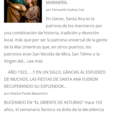
MARINERÍA.
DEL
por Fernando Suárez Cue
ESTANDARTE
En Llanes, Santa Ana es la
DE
patrona de los marineros por
SANTA
una combinación de historia, tradición y devoción
ANA?
local, más que por ser la patrona universal de la gente
de la Mar (mientras que, en otros puertos, los
patronos eran San Nicolás de Mira, San Telmo o la
:
Virgen del...
Lee más
SANTA
AÑO 1923, ….Y EN UN SIGLO, GRACIAS AL ESFUERZO
ANA.
DE MUCHOS, LAS FIESTAS DE SANTA ANA FUERON
PATRONA
RECUPERANDO SU ESPLENDOR…
Y
por Maiche Perela Beaumont
PROTECTORA
BUCEANDO EN “EL ORIENTE DE ASTURIAS” Hace 103
DE
años, el semanario llanisco se dolía de la decadencia
NUESTRA