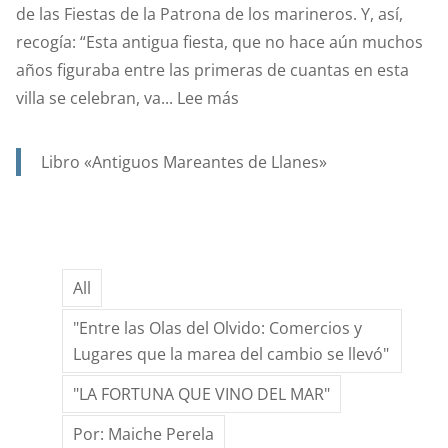
de las Fiestas de la Patrona de los marineros. Y, así,
MARINERÍA.
recogía: “Esta antigua fiesta, que no hace aún muchos
años figuraba entre las primeras de cuantas en esta
:
villa se celebran, va...
Lee más
AÑO
1923,
Libro «Antiguos Mareantes de Llanes»
….Y
EN
UN
SIGLO,
All
GRACIAS
AL
"Entre las Olas del Olvido: Comercios y
ESFUERZO
Lugares que la marea del cambio se llevó"
DE
"LA FORTUNA QUE VINO DEL MAR"
MUCHOS,
LAS
Por: Maiche Perela