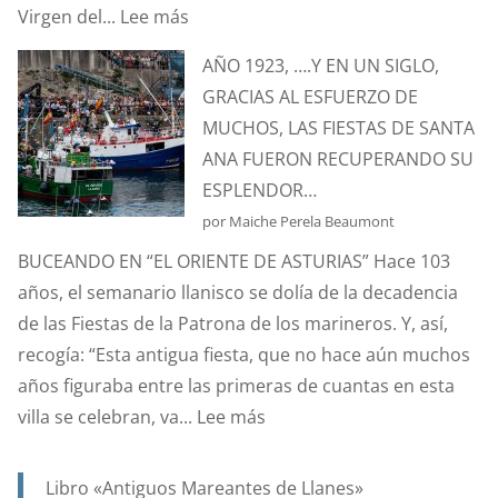
:
Virgen del...
Lee más
SANTA
AÑO 1923, ….Y EN UN SIGLO,
ANA.
GRACIAS AL ESFUERZO DE
PATRONA
MUCHOS, LAS FIESTAS DE SANTA
Y
ANA FUERON RECUPERANDO SU
PROTECTORA
ESPLENDOR…
DE
por Maiche Perela Beaumont
NUESTRA
BUCEANDO EN “EL ORIENTE DE ASTURIAS” Hace 103
MARINERÍA.
años, el semanario llanisco se dolía de la decadencia
de las Fiestas de la Patrona de los marineros. Y, así,
recogía: “Esta antigua fiesta, que no hace aún muchos
años figuraba entre las primeras de cuantas en esta
:
villa se celebran, va...
Lee más
AÑO
1923,
Libro «Antiguos Mareantes de Llanes»