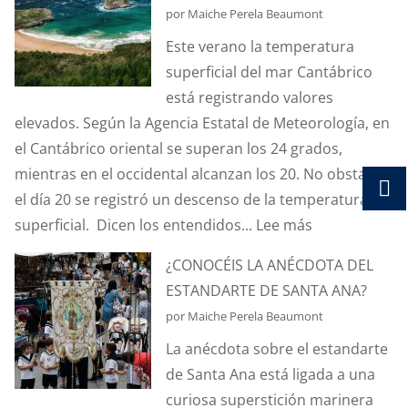
por Maiche Perela Beaumont
Este verano la temperatura
superficial del mar Cantábrico
está registrando valores
elevados. Según la Agencia Estatal de Meteorología, en
el Cantábrico oriental se superan los 24 grados,
mientras en el occidental alcanzan los 20. No obstante,
el día 20 se registró un descenso de la temperatura
:
superficial. Dicen los entendidos...
Lee más
¿SABÉIS
¿CONOCÉIS LA ANÉCDOTA DEL
QUÉ
ESTANDARTE DE SANTA ANA?
ES
por Maiche Perela Beaumont
EL
La anécdota sobre el estandarte
EFECTO
de Santa Ana está ligada a una
“CORIOLIS”?
curiosa superstición marinera