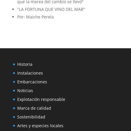
que la marea del cambio se llevó"
DE
"LA FORTUNA QUE VINO DEL MAR"
MUC
Por: Maiche Perela
LAS
FIES
DE
SAN
ANA
FUE
REC
Historia
SU
ESP
Instalaciones
Embarcaciones
Noticias
Explotación responsable
Marca de calidad
Sostenibilidad
Artes y especies locales