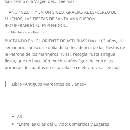
:
San Telmo o la Virgen del...
Lee más
SANTA
AÑO 1923, ….Y EN UN SIGLO, GRACIAS AL ESFUERZO DE
ANA.
MUCHOS, LAS FIESTAS DE SANTA ANA FUERON
PATRONA
RECUPERANDO SU ESPLENDOR…
Y
por Maiche Perela Beaumont
PROTECTORA
BUCEANDO EN “EL ORIENTE DE ASTURIAS” Hace 103 años, el
DE
semanario llanisco se dolía de la decadencia de las Fiestas de
NUESTRA
la Patrona de los marineros. Y, así, recogía: “Esta antigua
MARINERÍA.
fiesta, que no hace aún muchos años figuraba entre las
:
primeras de cuantas en esta villa se celebran, va...
Lee más
AÑO
1923
Libro «Antiguos Mareantes de Llanes»
….Y
EN
UN
SIGL
GRAC
All
AL
"Entre las Olas del Olvido: Comercios y Lugares
ESF