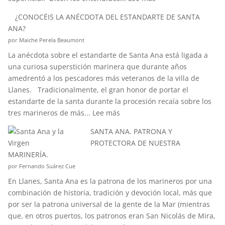
¿SABÉIS
¿CONOCÉIS LA ANÉCDOTA DEL ESTANDARTE DE SANTA
QUÉ
ANA?
ES
por Maiche Perela Beaumont
EL
La anécdota sobre el estandarte de Santa Ana está ligada a
EFECTO
una curiosa superstición marinera que durante años
“CORIOLIS”?
amedrentó a los pescadores más veteranos de la villa de
Llanes. Tradicionalmente, el gran honor de portar el
estandarte de la santa durante la procesión recaía sobre los
:
tres marineros de más...
Lee más
¿CONOCÉIS
SANTA ANA. PATRONA Y
LA
PROTECTORA DE NUESTRA
ANÉCDOTA
MARINERÍA.
DEL
por Fernando Suárez Cue
ESTANDARTE
En Llanes, Santa Ana es la patrona de los marineros por una
DE
combinación de historia, tradición y devoción local, más que
SANTA
por ser la patrona universal de la gente de la Mar (mientras
ANA?
que, en otros puertos, los patronos eran San Nicolás de Mira,