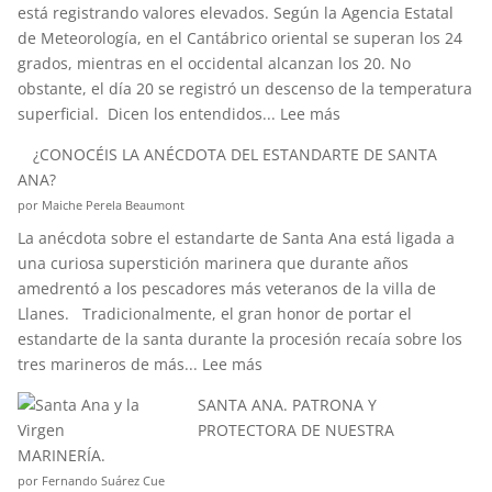
está registrando valores elevados. Según la Agencia Estatal
de Meteorología, en el Cantábrico oriental se superan los 24
grados, mientras en el occidental alcanzan los 20. No
obstante, el día 20 se registró un descenso de la temperatura
:
superficial. Dicen los entendidos...
Lee más
¿SABÉIS
¿CONOCÉIS LA ANÉCDOTA DEL ESTANDARTE DE SANTA
QUÉ
ANA?
ES
por Maiche Perela Beaumont
EL
La anécdota sobre el estandarte de Santa Ana está ligada a
EFECTO
una curiosa superstición marinera que durante años
“CORIOLIS”?
amedrentó a los pescadores más veteranos de la villa de
Llanes. Tradicionalmente, el gran honor de portar el
estandarte de la santa durante la procesión recaía sobre los
:
tres marineros de más...
Lee más
¿CONOCÉIS
SANTA ANA. PATRONA Y
LA
PROTECTORA DE NUESTRA
ANÉCDOTA
MARINERÍA.
DEL
por Fernando Suárez Cue
ESTANDARTE