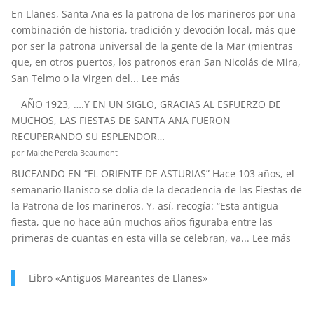
En Llanes, Santa Ana es la patrona de los marineros por una
DE
combinación de historia, tradición y devoción local, más que
SANTA
por ser la patrona universal de la gente de la Mar (mientras
ANA?
que, en otros puertos, los patronos eran San Nicolás de Mira,
:
San Telmo o la Virgen del...
Lee más
SANTA
AÑO 1923, ….Y EN UN SIGLO, GRACIAS AL ESFUERZO DE
ANA.
MUCHOS, LAS FIESTAS DE SANTA ANA FUERON
PATRONA
RECUPERANDO SU ESPLENDOR…
Y
por Maiche Perela Beaumont
PROTECTORA
BUCEANDO EN “EL ORIENTE DE ASTURIAS” Hace 103 años, el
DE
semanario llanisco se dolía de la decadencia de las Fiestas de
NUESTRA
la Patrona de los marineros. Y, así, recogía: “Esta antigua
MARINERÍA.
fiesta, que no hace aún muchos años figuraba entre las
:
primeras de cuantas en esta villa se celebran, va...
Lee más
AÑO
1923
Libro «Antiguos Mareantes de Llanes»
….Y
EN