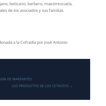
jano, boticario, barbero, maestrescuela,
ales de los asociados y sus familias.
donada a la Cofradía por José Antonio
RADÍA DE MAREANTES
LOS PRODUCTOS DE LOS CETÁCEOS
→