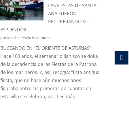
Y
LAS FIESTAS DE SANTA
PROTECTORA
ANA FUERON
DE
RECUPERANDO SU
NUESTRA
ESPLENDOR…
MARINERÍA.
por Maiche Perela Beaumont
BUCEANDO EN “EL ORIENTE DE ASTURIAS”
Hace 103 años, el semanario llanisco se dolía
de la decadencia de las Fiestas de la Patrona
de los marineros. Y, así, recogía: “Esta antigua
fiesta, que no hace aún muchos años
figuraba entre las primeras de cuantas en
:
esta villa se celebran, va...
Lee más
AÑO
1923,
….Y
EN