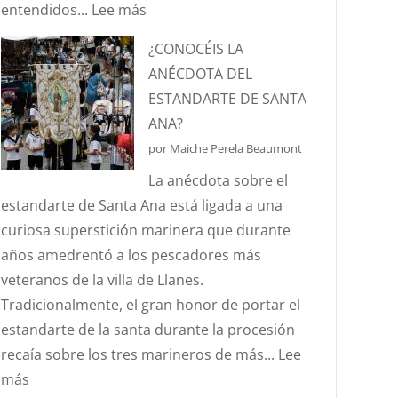
:
entendidos...
Lee más
¿SABÉIS
¿CONOCÉIS LA
QUÉ
ANÉCDOTA DEL
ES
ESTANDARTE DE SANTA
EL
ANA?
EFECTO
por Maiche Perela Beaumont
“CORIOLIS”?
La anécdota sobre el
estandarte de Santa Ana está ligada a una
curiosa superstición marinera que durante
años amedrentó a los pescadores más
veteranos de la villa de Llanes.
Tradicionalmente, el gran honor de portar el
estandarte de la santa durante la procesión
recaía sobre los tres marineros de más...
Lee
:
más