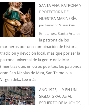
¿CONOCÉIS
SANTA ANA. PATRONA Y
LA
PROTECTORA DE
ANÉCDOTA
NUESTRA MARINERÍA.
DEL
por Fernando Suárez Cue
ESTANDARTE
En Llanes, Santa Ana es
DE
la patrona de los
SANTA
marineros por una combinación de historia,
ANA?
tradición y devoción local, más que por ser la
patrona universal de la gente de la Mar
(mientras que, en otros puertos, los patronos
eran San Nicolás de Mira, San Telmo o la
:
Virgen del...
Lee más
SANTA
AÑO 1923, ….Y EN UN
ANA.
SIGLO, GRACIAS AL
PATRONA
ESFUERZO DE MUCHOS,