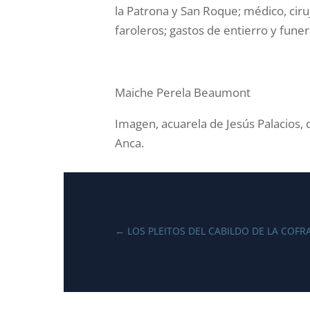
la Patrona y San Roque; médico, ciru
faroleros; gastos de entierro y funer
Maiche Perela Beaumont
Imagen, acuarela de Jesús Palacios, 
Anca.
←
LOS PLEITOS DEL CABILDO DE LA COF