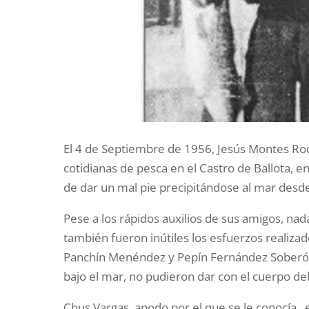
El 4 de Septiembre de 1956, Jesús Montes Rod
cotidianas de pesca en el Castro de Ballota, e
de dar un mal pie precipitándose al mar desd
Pese a los rápidos auxilios de sus amigos, na
también fueron inútiles los esfuerzos realizad
Panchín Menéndez y Pepín Fernández Soberón
bajo el mar, no pudieron dar con el cuerpo del
Chus Vargas, apodo por el que se le conocía,