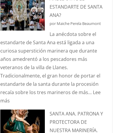
ES
ESTANDARTE DE SANTA
EL
ANA?
EFECTO
por Maiche Perela Beaumont
“CORIOLIS”?
La anécdota sobre el
estandarte de Santa Ana está ligada a una
curiosa superstición marinera que durante
años amedrentó a los pescadores más
veteranos de la villa de Llanes.
Tradicionalmente, el gran honor de portar el
estandarte de la santa durante la procesión
recaía sobre los tres marineros de más...
Lee
:
más
¿CONOCÉIS
SANTA ANA. PATRONA Y
LA
PROTECTORA DE
ANÉCDOTA
NUESTRA MARINERÍA.