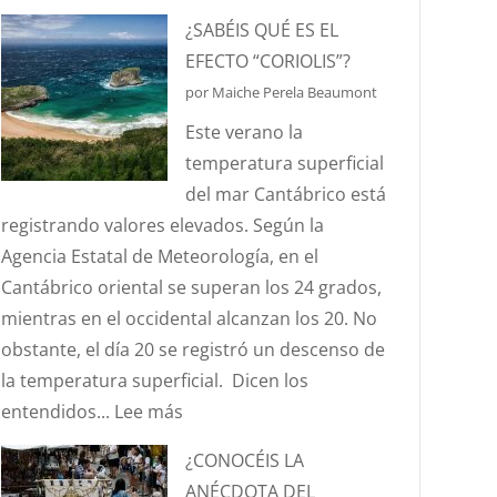
HABLEMOS
¿SABÉIS QUÉ ES EL
DE
EFECTO “CORIOLIS”?
HURTOS
por Maiche Perela Beaumont
Y
Este verano la
PILLERÍAS
temperatura superficial
PORTUARIAS
del mar Cantábrico está
registrando valores elevados. Según la
Agencia Estatal de Meteorología, en el
Cantábrico oriental se superan los 24 grados,
mientras en el occidental alcanzan los 20. No
obstante, el día 20 se registró un descenso de
la temperatura superficial. Dicen los
:
entendidos...
Lee más
¿SABÉIS
¿CONOCÉIS LA
QUÉ
ANÉCDOTA DEL