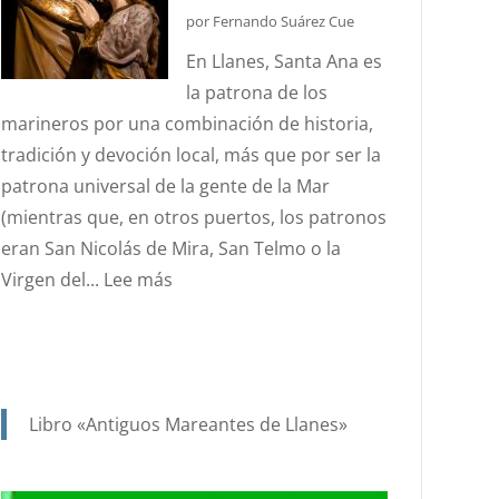
DEL
por Fernando Suárez Cue
ESTANDARTE
En Llanes, Santa Ana es
DE
la patrona de los
SANTA
marineros por una combinación de historia,
ANA?
tradición y devoción local, más que por ser la
patrona universal de la gente de la Mar
(mientras que, en otros puertos, los patronos
eran San Nicolás de Mira, San Telmo o la
:
Virgen del...
Lee más
SANTA
ANA.
PATRONA
Y
Libro «Antiguos Mareantes de Llanes»
PROTECTORA
DE
NUESTRA