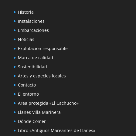
REC
Historia
SU
ESP
Instalaciones
Embarcaciones
Noticias
Explotación responsable
Marca de calidad
Sostenibilidad
Artes y especies locales
Contacto
El entorno
Área protegida «El Cachucho»
Llanes Villa Marinera
Dónde Comer
Libro «Antiguos Mareantes de Llanes»