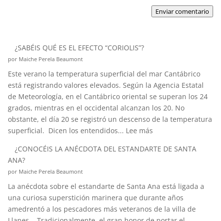
Enviar comentario
¿SABÉIS QUÉ ES EL EFECTO “CORIOLIS”?
por Maiche Perela Beaumont
Este verano la temperatura superficial del mar Cantábrico
está registrando valores elevados. Según la Agencia Estatal
de Meteorología, en el Cantábrico oriental se superan los 24
grados, mientras en el occidental alcanzan los 20. No
obstante, el día 20 se registró un descenso de la temperatura
:
superficial. Dicen los entendidos...
Lee más
¿SABÉIS
¿CONOCÉIS LA ANÉCDOTA DEL ESTANDARTE DE SANTA
QUÉ
ANA?
ES
por Maiche Perela Beaumont
EL
La anécdota sobre el estandarte de Santa Ana está ligada a
EFECTO
una curiosa superstición marinera que durante años
“CORIOLIS”?
amedrentó a los pescadores más veteranos de la villa de
Llanes. Tradicionalmente, el gran honor de portar el