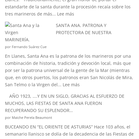
estandarte de la santa durante la procesión recaía sobre los
:
tres marineros de más...
Lee más
¿CONOCÉIS
SANTA ANA. PATRONA Y
LA
PROTECTORA DE NUESTRA
ANÉCDOTA
MARINERÍA.
DEL
por Fernando Suárez Cue
ESTANDARTE
En Llanes, Santa Ana es la patrona de los marineros por una
DE
combinación de historia, tradición y devoción local, más que
SANTA
por ser la patrona universal de la gente de la Mar (mientras
ANA?
que, en otros puertos, los patronos eran San Nicolás de Mira,
:
San Telmo o la Virgen del...
Lee más
SANTA
AÑO 1923, ….Y EN UN SIGLO, GRACIAS AL ESFUERZO DE
ANA.
MUCHOS, LAS FIESTAS DE SANTA ANA FUERON
PATRONA
RECUPERANDO SU ESPLENDOR…
Y
por Maiche Perela Beaumont
PROTECTORA
BUCEANDO EN “EL ORIENTE DE ASTURIAS” Hace 103 años, el
DE
semanario llanisco se dolía de la decadencia de las Fiestas de
NUESTRA