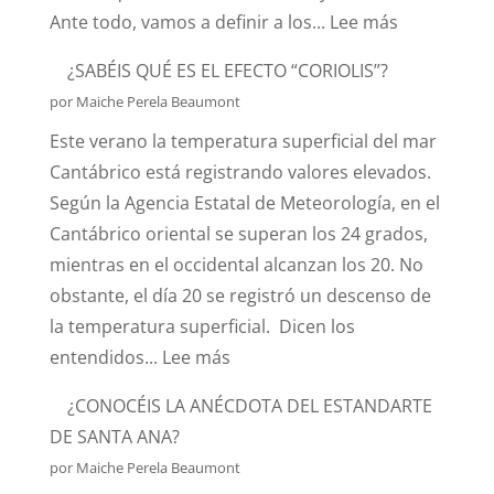
:
Ante todo, vamos a definir a los...
Lee más
HABLEMOS
¿SABÉIS QUÉ ES EL EFECTO “CORIOLIS”?
DE
por Maiche Perela Beaumont
HURTOS
Este verano la temperatura superficial del mar
Y
Cantábrico está registrando valores elevados.
PILLERÍAS
Según la Agencia Estatal de Meteorología, en el
PORTUARIA
Cantábrico oriental se superan los 24 grados,
mientras en el occidental alcanzan los 20. No
obstante, el día 20 se registró un descenso de
la temperatura superficial. Dicen los
:
entendidos...
Lee más
¿SABÉIS
¿CONOCÉIS LA ANÉCDOTA DEL ESTANDARTE
QUÉ
DE SANTA ANA?
ES
por Maiche Perela Beaumont
EL