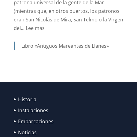
patrona universal de la gente de la Mar
(mientras que, en otros puertos, los patronos
eran San Nicolás de Mira, San Telmo o la Virgen
:
del...
Lee más
SANTA
ANA.
Libro «Antiguos Mareantes de Llanes»
PATRONA
Y
PROTECTORA
DE
NUESTRA
MARINERÍA.
Historia
Instalaciones
Embarcaciones
Noticias