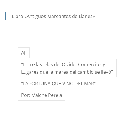
AÑO
1923,
Libro «Antiguos Mareantes de Llanes»
….Y
EN
UN
SIGLO,
All
GRACIAS
AL
"Entre las Olas del Olvido: Comercios y
ESFUERZO
Lugares que la marea del cambio se llevó"
DE
"LA FORTUNA QUE VINO DEL MAR"
MUCHOS,
LAS
Por: Maiche Perela
FIESTAS
DE
SANTA
ANA