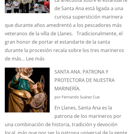
La anécdota sobre el estandarte
EFECTO
de Santa Ana está ligada a una
“CORIOLIS”?
curiosa superstición marinera
que durante años amedrentó a los pescadores más
veteranos de la villa de Llanes. Tradicionalmente, el
gran honor de portar el estandarte de la santa
durante la procesión recaía sobre los tres marineros
:
de más...
Lee más
¿CONOCÉIS
SANTA ANA. PATRONA Y
LA
PROTECTORA DE NUESTRA
ANÉCDOTA
MARINERÍA.
DEL
por Fernando Suárez Cue
ESTANDARTE
En Llanes, Santa Ana es la
DE
patrona de los marineros por
SANTA
una combinación de historia, tradición y devoción
ANA?
local, más que por ser la patrona universal de la gente