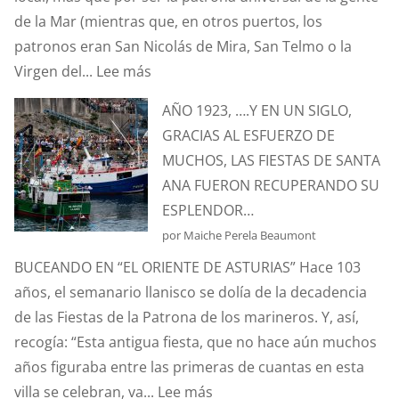
de la Mar (mientras que, en otros puertos, los
patronos eran San Nicolás de Mira, San Telmo o la
:
Virgen del...
Lee más
SANTA
AÑO 1923, ….Y EN UN SIGLO,
ANA.
GRACIAS AL ESFUERZO DE
PATRONA
MUCHOS, LAS FIESTAS DE SANTA
Y
ANA FUERON RECUPERANDO SU
PROTECTORA
ESPLENDOR…
DE
por Maiche Perela Beaumont
NUESTRA
BUCEANDO EN “EL ORIENTE DE ASTURIAS” Hace 103
MARINERÍA.
años, el semanario llanisco se dolía de la decadencia
de las Fiestas de la Patrona de los marineros. Y, así,
recogía: “Esta antigua fiesta, que no hace aún muchos
años figuraba entre las primeras de cuantas en esta
:
villa se celebran, va...
Lee más