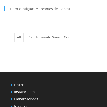
SANTA
ANA.
Libro «Antiguos Mareantes de Llanes»
PATRONA
Y
PROTECTORA
DE
NUESTRA
All
Por : Fernando Suárez Cue
MARINERÍA.
Historia
Instalaciones
Embarcaciones
Noticias