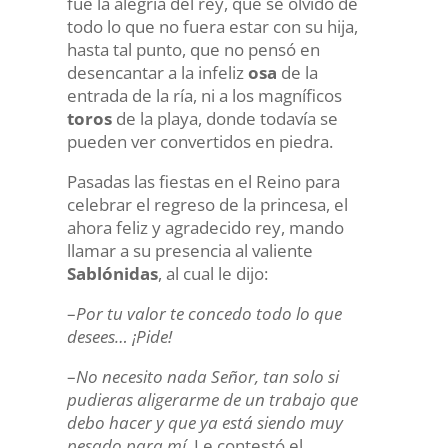
fue la alegría del rey, que se olvidó de
todo lo que no fuera estar con su hija,
hasta tal punto, que no pensó en
desencantar a la infeliz
osa
de la
entrada de la ría, ni a los magníficos
toros
de la playa, donde todavía se
pueden ver convertidos en piedra.
Pasadas las fiestas en el Reino para
celebrar el regreso de la princesa, el
ahora feliz y agradecido rey, mando
llamar a su presencia al valiente
Sablónidas
, al cual le dijo:
–
Por tu valor te concedo todo lo que
desees… ¡Pide!
–
No necesito nada Señor, tan solo si
pudieras aligerarme de un trabajo que
debo hacer y que ya está siendo muy
pesado para mí.
Le contestó el