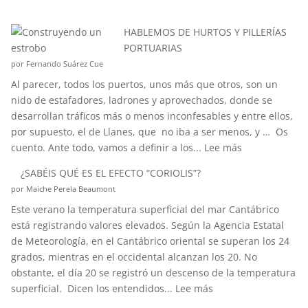
HABLEMOS DE HURTOS Y PILLERÍAS
PORTUARIAS
por Fernando Suárez Cue
Al parecer, todos los puertos, unos más que otros, son un
nido de estafadores, ladrones y aprovechados, donde se
desarrollan tráficos más o menos inconfesables y entre ellos,
por supuesto, el de Llanes, que no iba a ser menos, y … Os
:
cuento. Ante todo, vamos a definir a los...
Lee más
HABLEMOS
¿SABÉIS QUÉ ES EL EFECTO “CORIOLIS”?
DE
por Maiche Perela Beaumont
HURTOS
Este verano la temperatura superficial del mar Cantábrico
Y
está registrando valores elevados. Según la Agencia Estatal
PILLERÍAS
de Meteorología, en el Cantábrico oriental se superan los 24
PORTUARIAS
grados, mientras en el occidental alcanzan los 20. No
obstante, el día 20 se registró un descenso de la temperatura
:
superficial. Dicen los entendidos...
Lee más
¿SABÉIS