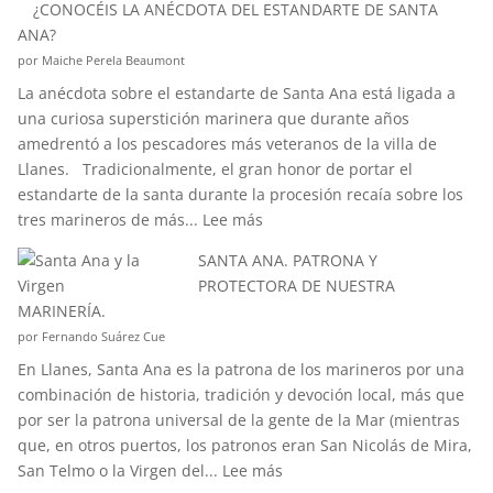
¿CONOCÉIS LA ANÉCDOTA DEL ESTANDARTE DE SANTA
QUÉ
ANA?
ES
por Maiche Perela Beaumont
EL
La anécdota sobre el estandarte de Santa Ana está ligada a
EFECTO
una curiosa superstición marinera que durante años
“CORIOLIS”?
amedrentó a los pescadores más veteranos de la villa de
Llanes. Tradicionalmente, el gran honor de portar el
estandarte de la santa durante la procesión recaía sobre los
:
tres marineros de más...
Lee más
¿CONOCÉIS
SANTA ANA. PATRONA Y
LA
PROTECTORA DE NUESTRA
ANÉCDOTA
MARINERÍA.
DEL
por Fernando Suárez Cue
ESTANDARTE
En Llanes, Santa Ana es la patrona de los marineros por una
DE
combinación de historia, tradición y devoción local, más que
SANTA
por ser la patrona universal de la gente de la Mar (mientras
ANA?
que, en otros puertos, los patronos eran San Nicolás de Mira,
:
San Telmo o la Virgen del...
Lee más